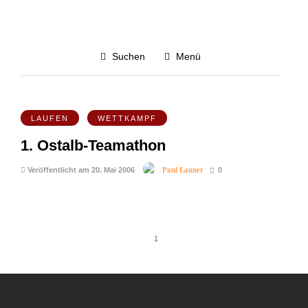
Mai 2006
Suchen
Menü
Alle blog-posts von Mai 2006
5.1K
LAUFEN
WETTKAMPF
1. Ostalb-Teamathon
Paul Launer
Veröffentlicht am 20. Mai 2006
0
1