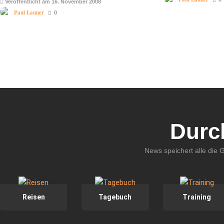
Veröffentlicht am 16. November 2008
Paul Launer
0
Durc
News speichert alle die 
Reisen
Tagebuch
Training