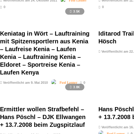
Paul Launer
Veröffentlicht am 24. Oktober 2021
Veröffentlicht am 11.
0
0
3.5K
Keniatag in Wört – Lauftraining
Iditarod Tra
mit Spitzensportlern aus Kenia
Hösch
– Laufreise Kenia – Laufen
Veröffentlicht am 22
Kenia – Lauftraining Kenia –
Eldoret – Sportreise Kenia –
Laufen Kenya
Paul Launer
Veröffentlicht am 9. Mai 2010
0
3.8K
Ermittler wollen Strafbefehl –
Hans Pöschl
Hans Pöschl – DJK Ellwangen
+ 13.7.2008 
+ 13.7.2008 beim Zugspitzlauf
Veröffentlicht am 16
Paul Launer
0