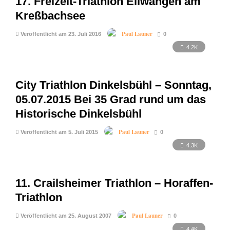
17. Freizeit-Triathlon Ellwangen am
Kreßbachsee
Paul Launer
Veröffentlicht am 23. Juli 2016
0
4.2K
City Triathlon Dinkelsbühl – Sonntag,
05.07.2015 Bei 35 Grad rund um das
Historische Dinkelsbühl
Paul Launer
Veröffentlicht am 5. Juli 2015
0
4.3K
11. Crailsheimer Triathlon – Horaffen-
Triathlon
Paul Launer
Veröffentlicht am 25. August 2007
0
4.4K