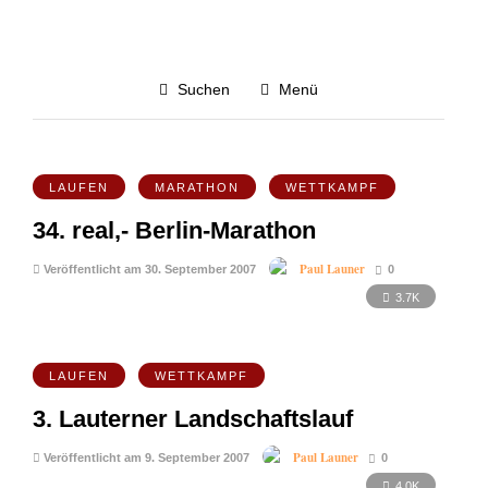
September 2007
Suchen
Menü
Alle blog-posts von September 2007
4.5K
LAUFEN
MARATHON
WETTKAMPF
34. real,- Berlin-Marathon
Paul Launer
Veröffentlicht am 30. September 2007
0
3.7K
LAUFEN
WETTKAMPF
3. Lauterner Landschaftslauf
Paul Launer
Veröffentlicht am 9. September 2007
0
4.0K