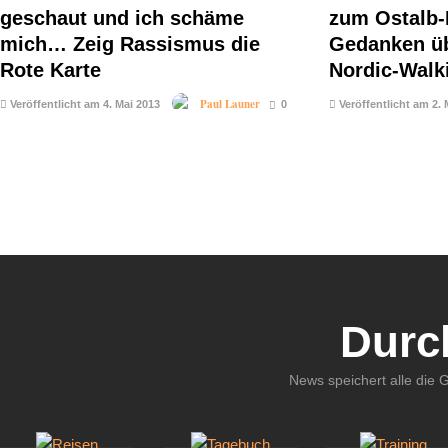
geschaut und ich schäme
zum Ostalb-
mich… Zeig Rassismus die
Gedanken üb
Rote Karte
Nordic-Walk
Paul Launer
Veröffentlicht am 4. Mai 2013
0
Veröffentlicht am 2. 
Durc
News speichert alle die 