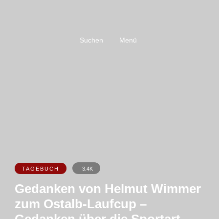
Suchen
Menü
TAGEBUCH
3.4K
Gedanken von Helmut Wimmer
zum Ostalb-Laufcup –