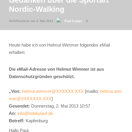
Gedanken über die Sportart
Nordic-Walking
Paul Launer
Veröffentlicht am 2. Mai 2013
0
Heute habe ich von Helmut Wimmer folgendes eMail
erhalten:
Die eMail-Adresse von Helmut Wimmer ist aus
Datenschutzgründen geschützt.
„Von:
helmut.wimmer@XXXXXX.XXX
[mailto:
helmut.wim
mer@XXXXXXX.XXX
]
Gesendet:
Donnerstag, 2. Mai 2013 10:57
An:
info@hobbylauf.de
Betreff:
Kapfenburg
Hallo Paul,