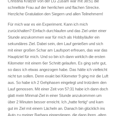
Christina Kratzer von der LG Zusam war mit 38:51 die
schnellste Frau auf der herrlichen und flachen Strecke.
Herzliche Gratulation den Siegern und allen Teilnehmern!
Für mich war es ein Experiment. Kann ich mich
zurückhalten? Einfach durchlaufen und das Ziel unter einer
Stunde anzukommen war für mich als Hobbyläufer ein
sekundäres Ziel. Dabei sein, den Lauf genießen und sich
mit einer großen Schar am Laufsport erfreuen, das war das
Hauptziel für mich. Und so bin ich dann wirklich die ersten
Kilometer mit einem 6er Schnitt gelaufen. Es ging sehr gut,
so dass ich etwas angezogen habe. Das hätte ich vielleicht
nicht tun sollen. Denn exakt bei Kilometer 9 ging mir die Luft
aus. So habe ich 2 Gehphasen eingelegt und trotzdem den
Lauf genossen. Mit einer Zeit von 57:31 habe ich dann doch
glatt mein Minmal-Ziel in einer Stunde anzukommen um
über 2 Minuten besser erreicht. Ich „hatte fertig“ und kam
gut im Ziel mit einem Lächeln an. Danach bin glücklich ins
Auto zu meiner Barbara eingestiegen, die dann ihren „alten