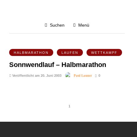
Juni 2003
Suchen
Menü
Alle blog-posts von Juni 2003
4.4K
HALBMARATHON
LAUFEN
WETTKAMPF
Sonnwendlauf – Halbmarathon
Paul Launer
Veröffentlicht am 20. Juni 2003
0
1