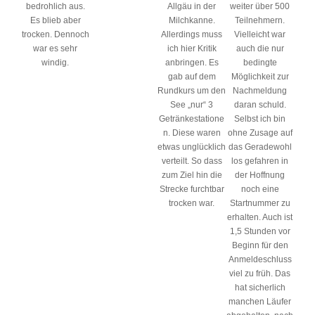
bedrohlich aus.
Allgäu in der
weiter über 500
Es blieb aber
Milchkanne.
Teilnehmern.
trocken. Dennoch
Allerdings muss
Vielleicht war
war es sehr
ich hier Kritik
auch die nur
windig.
anbringen. Es
bedingte
gab auf dem
Möglichkeit zur
Rundkurs um den
Nachmeldung
See „nur“ 3
daran schuld.
Getränkestatione
Selbst ich bin
n. Diese waren
ohne Zusage auf
etwas unglücklich
das Geradewohl
verteilt. So dass
los gefahren in
zum Ziel hin die
der Hoffnung
Strecke furchtbar
noch eine
trocken war.
Startnummer zu
erhalten. Auch ist
1,5 Stunden vor
Beginn für den
Anmeldeschluss
viel zu früh. Das
hat sicherlich
manchen Läufer