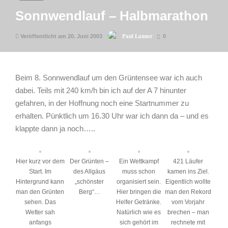
Sonnwendlauf – Halbmarathon
Paul Launer
Veröffentlicht am 20. Juni 2003
0
Beim 8. Sonnwendlauf um den Grüntensee war ich auch
dabei. Teils mit 240 km/h bin ich auf der A 7 hinunter
gefahren, in der Hoffnung noch eine Startnummer zu
erhalten. Pünktlich um 16.30 Uhr war ich dann da – und es
klappte dann ja noch…..
Hier kurz vor dem
Der Grünten –
Ein Wettkampf
421 Läufer
Start. Im
des Allgäus
muss schon
kamen ins Ziel.
Hintergrund kann
„schönster
organisiert sein.
Eigentlich wollte
man den Grünten
Berg“…
Hier bringen die
man den Rekord
sehen. Das
Helfer Getränke.
vom Vorjahr
Wetter sah
Natürlich wie es
brechen – man
anfangs
sich gehört im
rechnete mit