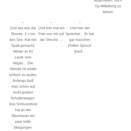
abgehalten. nach
Oy-Mittelberg zu
fahren.
Und das war die
Und hier mal ein
Und hier der
Strecke. 2 x um
Foto von mir auf
Sprecher….Er hat
den See. Hat viel
der Strecke…..
gar manchen
Spaß gemacht.
Flotten Spruch
Weiter so Ihr
drauf…
Leute vom
Allgäu… Die
Strecke ist relativ
einfach zu laufen.
Anfangs läuft
man schon auf
recht groben
Schotterwegen.
Das Schlussstück
hat an der
Staumauer ein
paar nette
Steigungen.