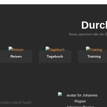
Durc
News speichert alle die 
Reisen
Tagebuch
Training
Laufen macht Spaß!