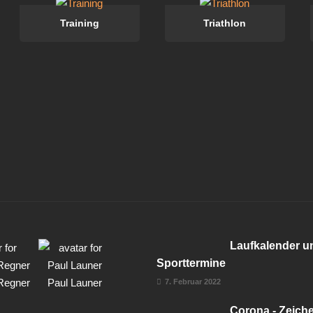
Training
Triathlon
Laufkalender u
Sporttermine
Regner
Paul Launer
7. Februar 2022
Corona - Zeich