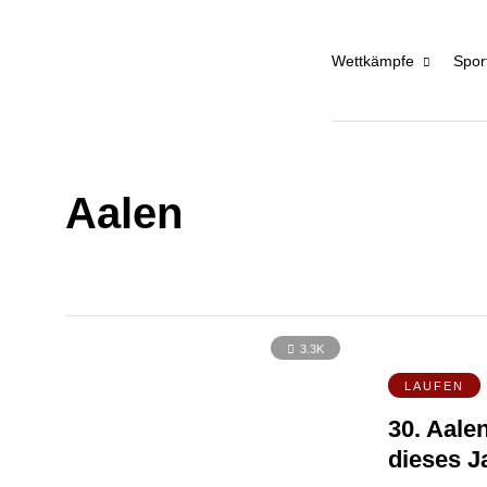
Wettkämpfe
Spor
Aalen
3.3K
LAUFEN
30. Aale
dieses J