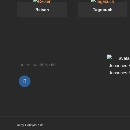
Reisen
Tagebuch
Laufen macht Spaß!
Johannes 
© by Hobbylauf.de