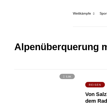
Wettkämpfe
Spor
Alpenüberquerung m
5.8K
REISEN
Von Salz
dem Ra