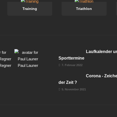
Training
Triathlon
Laufkalender u
Sporttermine
Regner
Paul Launer
7. Februar 2022
Corona - Zeich
der Zeit ?
5. November 2021