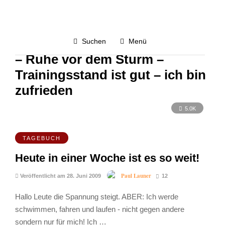
fahren und laufen nicht gegen
andere – sondern nur für mich
Suchen
Menü
– Ruhe vor dem Sturm –
Trainingsstand ist gut – ich bin
zufrieden
5.0K
TAGEBUCH
Heute in einer Woche ist es so weit!
Paul Launer
Veröffentlicht am 28. Juni 2009
12
Hallo Leute die Spannung steigt. ABER: Ich werde
schwimmen, fahren und laufen - nicht gegen andere
sondern nur für mich! Ich …