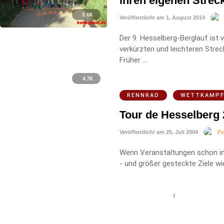
ihren eigenen Strec
3.6K
Veröffentlicht am 1. August 2014
Der 9. Hesselberg-Berglauf ist v
verkürzten und leichteren Stre
Früher …
4.7K
RENNRAD
WETTKAMP
Tour de Hesselberg
Pa
Veröffentlicht am 25. Juli 2004
Wenn Veranstaltungen schon in
- und größer gesteckte Ziele wi
1