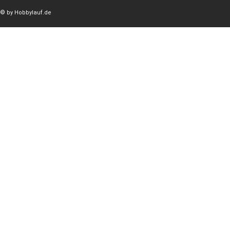
© by Hobbylauf.de