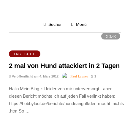
Hundebesitzer haben Ihre
Hunde nicht im Griff
Suchen
Menü
3.4K
TAGEBUCH
2 mal von Hund attackiert in 2 Tagen
Paul Launer
Veröffentlicht am 4. März 2012
1
Hallo Mein Blog ist leider von mir unterversorgt - aber
diesen Bericht möchte ich auf jeden Fall verlinkt haben:
https://hobbylauf.de/berichte/hundeangriff/der_macht_nichts
.htm So …