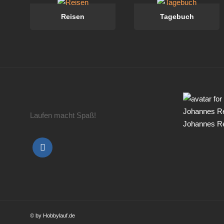
Reisen
Tagebuch
Laufen macht Spaß!
Johannes R
© by Hobbylauf.de