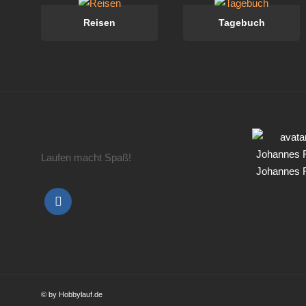
Reisen
Tagebuch
Laufen macht Spaß!
Johannes 
© by Hobbylauf.de