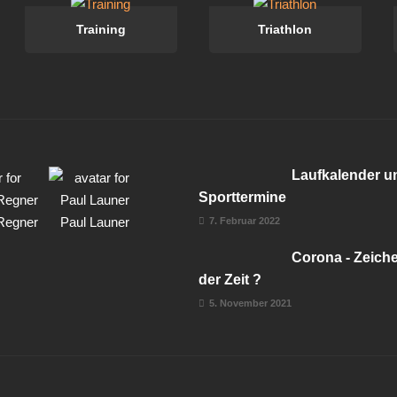
Training
Triathlon
Laufkalender u
Sporttermine
Regner
Paul Launer
7. Februar 2022
Corona - Zeich
der Zeit ?
5. November 2021