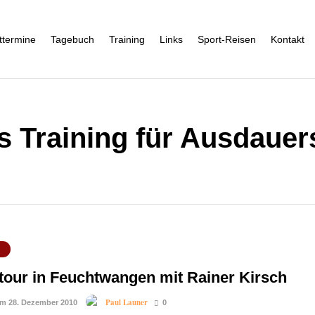
ttermine
Tagebuch
Training
Links
Sport-Reisen
Kontakt
es Training für Ausdauer
H
tour in Feuchtwangen mit Rainer Kirsch
Paul Launer
am 28. Dezember 2010
0