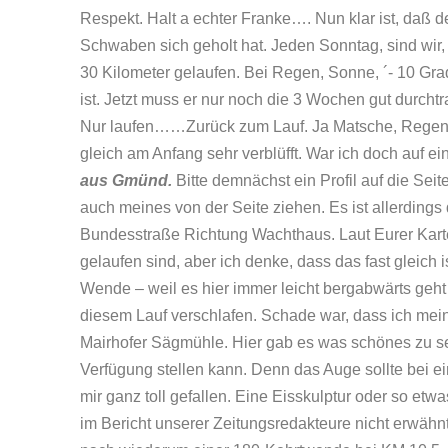
Respekt. Halt a echter Franke…. Nun klar ist, daß 
Schwaben sich geholt hat. Jeden Sonntag, sind wir,
30 Kilometer gelaufen. Bei Regen, Sonne, ´- 10 Gr
ist. Jetzt muss er nur noch die 3 Wochen gut durc
Nur laufen……
Zurück zum Lauf. Ja Matsche, Regen,
gleich am Anfang sehr verblüfft. War ich doch auf ei
aus Gmünd.
Bitte demnächst ein Profil auf die Seit
auch meines von der Seite ziehen. Es ist allerdings 
Bundesstraße Richtung Wachthaus. Laut Eurer Karte v
gelaufen sind, aber ich denke, dass das fast gleich i
Wende – weil es hier immer leicht bergabwärts geht 
diesem Lauf verschlafen. Schade war, dass ich mein
Mairhofer Sägmühle. Hier gab es was schönes zu sehe
Verfügung stellen kann. Denn das Auge sollte bei
mir ganz toll gefallen. Eine Eisskulptur oder so et
im Bericht unserer Zeitungsredakteure nicht erwähnt.