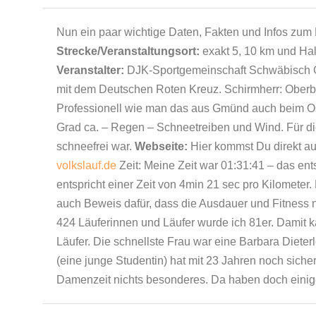
Nun ein paar wichtige Daten, Fakten und Infos zum
Strecke/Veranstaltungsort:
exakt 5, 10 km und Ha
Veranstalter:
DJK-Sportgemeinschaft Schwäbisch G
mit dem Deutschen Roten Kreuz. Schirmherr: Oberb
Professionell wie man das aus Gmünd auch beim Os
Grad ca. – Regen – Schneetreiben und Wind. Für di
schneefrei war.
Webseite:
Hier kommst Du direkt au
volkslauf.de
Zeit: Meine Zeit war 01:31:41 – das en
entspricht einer Zeit von 4min 21 sec pro Kilometer.
auch Beweis dafür, dass die Ausdauer und Fitness 
424 Läuferinnen und Läufer wurde ich 81er. Damit k
Läufer. Die schnellste Frau war eine Barbara Dieter
(eine junge Studentin) hat mit 23 Jahren noch sicher
Damenzeit nichts besonderes. Da haben doch einige 