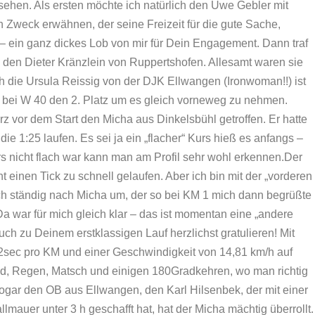
ehen. Als ersten möchte ich natürlich den Uwe Gebler mit
n Zweck erwähnen, der seine Freizeit für die gute Sache,
– ein ganz dickes Lob von mir für Dein Engagement. Dann traf
d den Dieter Kränzlein von Ruppertshofen. Allesamt waren sie
h die Ursula Reissig von der DJK Ellwangen (Ironwoman!!) ist
5.04 bei W 40 den 2. Platz um es gleich vorneweg zu nehmen.
z vor dem Start den Micha aus Dinkelsbühl getroffen. Er hatte
die 1:25 laufen. Es sei ja ein „flacher“ Kurs hieß es anfangs –
s nicht flach war kann man am Profil sehr wohl erkennen.
Der
eicht einen Tick zu schnell gelaufen. Aber ich bin mit der „vorderen
h ständig nach Micha um, der so bei KM 1 mich dann begrüßte
Da war für mich gleich klar – das ist momentan eine „andere
auch zu Deinem erstklassigen Lauf herzlichst gratulieren! Mit
02sec pro KM und einer Geschwindigkeit von 14,81 km/h auf
d, Regen, Matsch und einigen 180Gradkehren, wo man richtig
 Sogar den OB aus Ellwangen, den Karl Hilsenbek, der mit einer
lmauer unter 3 h geschafft hat, hat der Micha mächtig überrollt.