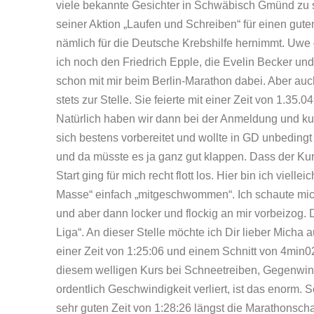
viele bekannte Gesichter in Schwäbisch Gmünd zu s
seiner Aktion „Laufen und Schreiben“ für einen gute
nämlich für die Deutsche Krebshilfe hernimmt. Uwe 
ich noch den Friedrich Epple, die Evelin Becker un
schon mit mir beim Berlin-Marathon dabei. Aber auc
stets zur Stelle. Sie feierte mit einer Zeit von 1.3
Natürlich haben wir dann bei der Anmeldung und kur
sich bestens vorbereitet und wollte in GD unbedingt 
und da müsste es ja ganz gut klappen. Dass der Kur
Start ging für mich recht flott los. Hier bin ich viell
Masse“ einfach „mitgeschwommen“. Ich schaute mic
und aber dann locker und flockig an mir vorbeizog. 
Liga“. An dieser Stelle möchte ich Dir lieber Micha 
einer Zeit von 1:25:06 und einem Schnitt von 4min
diesem welligen Kurs bei Schneetreiben, Gegenwin
ordentlich Geschwindigkeit verliert, ist das enorm.
sehr guten Zeit von 1:28:26 längst die Marathonschal