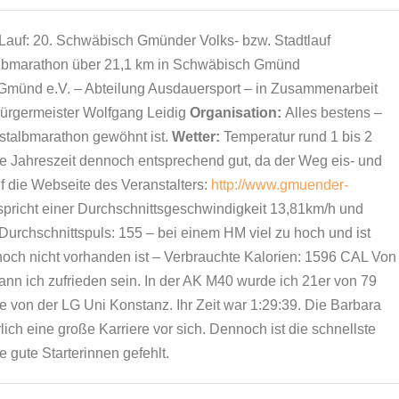
 Lauf: 20. Schwäbisch Gmünder Volks- bzw. Stadtlauf
lbmarathon über 21,1 km in Schwäbisch Gmünd
münd e.V. – Abteilung Ausdauersport – in Zusammenarbeit
ürgermeister Wolfgang Leidig
Organisation:
Alles bestens –
talbmarathon gewöhnt ist.
Wetter:
Temperatur rund 1 bis 2
e Jahreszeit dennoch entsprechend gut, da der Weg eis- und
f die Webseite des Veranstalters:
http://www.gmuender-
tspricht einer Durchschnittsgeschwindigkeit 13,81km/h und
 Durchschnittspuls: 155 – bei einem HM viel zu hoch und ist
noch nicht vorhanden ist – Verbrauchte Kalorien: 1596 CAL Von
ann ich zufrieden sein. In der AK M40 wurde ich 21er von 79
le von der LG Uni Konstanz. Ihr Zeit war 1:29:39. Die Barbara
lich eine große Karriere vor sich. Dennoch ist die schnellste
gute Starterinnen gefehlt.