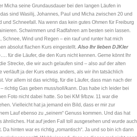
der Micha seine Grundausdauer bei den langen Läufen in
 das sind Wasilij, Johannes, Paul und Micha zwischen 20 und
ad und Schneefall. Na wenn das kein gutes Ohmen für Freiburg
htrainieren. Schwimmen und Radfahren am besten sein lassen.
 Schnee, Wind und Regen – ein rauf und runter hat mich
nen absolut flachen Kurs eingestellt.
Also Ihr lieben DJKler
e…. für die Läufer, die den Kurs nicht kennen. Gerne könnt Ihr
die Strecke, die wir auch gelaufen sind – also auf der alten
erläuft ja der Kurs etwas anders, als wir ihn tatsächlich
st. Vor allem ist das wichtig, für die Läufer, dass man nach der
– richtig Gas geben muss/soll/kann. Das habe ich leider bei
en Foto nicht dabei hatte. So bei KM 9/bzw. 11 war die
n. Vielleicht hat ja jemand ein Bild, dass er mir zur
 einem Lauf ebenso zu „seinem“ Genuss kommen. Und das hat
was ähnliches. Hat auf jeden Fall toll ausgesehen und wurde auch
 Da hinten war es richtig „romantisch“. Ja und so bin ich dann