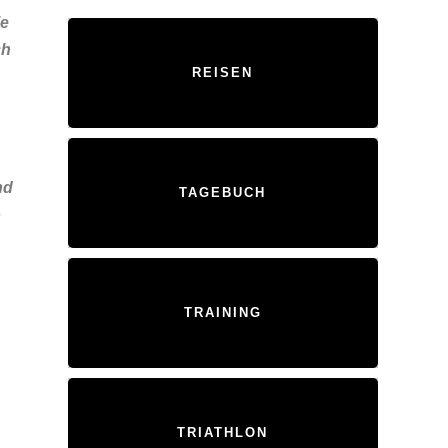
ie
ch
REISEN
nd
TAGEBUCH
o
TRAINING
TRIATHLON