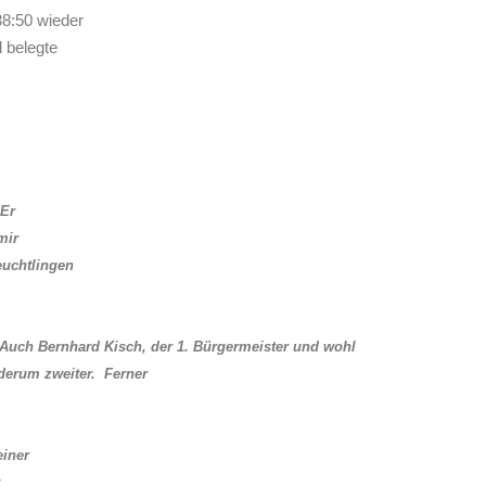
38:50 wieder
d belegte
 Er
mir
euchtlingen
 Auch Bernhard Kisch, der 1. Bürgermeister und wohl
derum zweiter. Ferner
einer