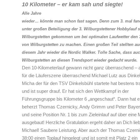
10 Kilometer – er kam sah und siegte!
Alle Jahre
wieder… könnte man schon fast sagen. Denn zum 3. mal fa
unter großen Beteiligung der 3. Wilburgstettener Hobbylauf s
Wilburgstetten gekommen um bei optimalen Laufwetter den 
von Wilburgstetten zu machen. Einen großen Teil stellten au
diesem Jahr wieder die Nordic Walker. Tolle Sache, dass auc
Wilburgstetten an diesen Trendsport wieder gedacht wurde.
Den 10-Kilometerlauf gewann nicht ganz überraschend – 
für die Läuferszene überraschend Michael Lutz aus Dinkel
Micha der für den TSV Dinkelsbühl startete hat bestens tra
und ist super drauf. Er hat sich den Wettkampf in der
Führungsgruppe bis Kilometer 6 „angeschaut“. Dann hat e
beherzt Thomas Czernicky, Andy Grimm und Peter Bayerl
und seine Position Nr. 1 bis zum Zieleinlauf auf über eine 
ausgebaut! Herzliche Gratulation ergeht daher an Dich lie
Michael! Saubere Leistung. Aber auch der Thomas Czerni
38:00 einen Toplauf hingelegt und ist somit mit Platz 2 ein