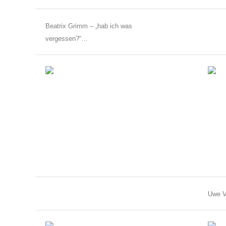
Beatrix Grimm – „hab ich was
vergessen?“…
Uwe V