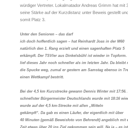
würdiger Vertreter. Lokalmatador Andreas Grimm hat mit 
seine Stärke auf der Kurzdistanz unter Beweis gestellt un
somit Platz 3.
Unter den Senioren – das darf
ich doch hoffentlich sagen – hat Reinhardt Joas in der M60
natürlich den 1. Rang erzielt und einen sagenhaften Platz 5
erkämpft. Der TSVler aus Dinkelsbühl ist wieder in Topform.
lief dieses Jahr noch schneller als im letzten Jahr. Da bleibt 
die Spucke weg, zumal er gestern am Samstag ebenso in Tr
einen Wettkampf bestritt.
Bei der 4,5 km Kurzstrecke gewann Dennis Winter mit 17:56.
schnellster Bürgermeister Deutschlands wurde mit 18:16 wie
wurde auf der 4,5 km-Strecke mit allen „Mitteln
gekämpft“. Da gab es einen Läufer, der eigentlich mit über
40 Minuten (gemäß Beweisfoto von Behrendt) angeblich mit 
Zeit etwas über 20 ins Ziel gekommen sein will. Na ja – es ist