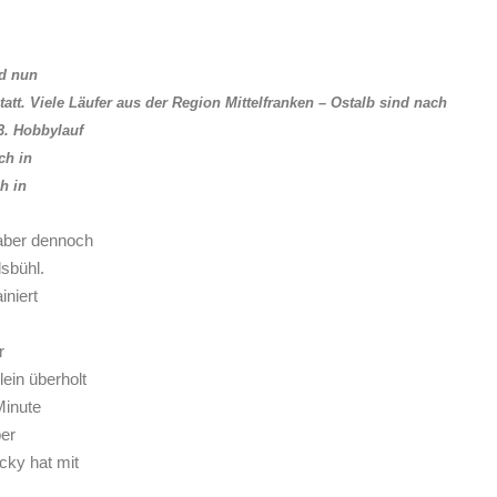
nd nun
tatt. Viele Läufer aus der Region Mittelfranken – Ostalb sind nach
3. Hobbylauf
ch in
h in
aber dennoch
sbühl.
iniert
r
ein überholt
Minute
ber
cky hat mit