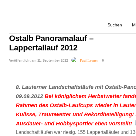
LAUFEN
WETTKAMPF
3.7K
Suchen
M
8. Lauterner Landschaftsläufe –
Ostalb Panoramalauf –
Lappertallauf 2012
Paul Launer
Veröffentlicht am 11. September 2012
0
8. Lauterner Landschaftsläufe mit Ostalb-Pan
09.09.2012
Bei königlichem Herbstwetter fande
Rahmen des Ostalb-Laufcups wieder in Lautern
Kulisse, Traumwetter und Rekordbeteiligung! 
Ausdauer- und Hobbysportler eben vorstellt!
Landschaftläufen war riesig. 155 Lappertalläufer und 1