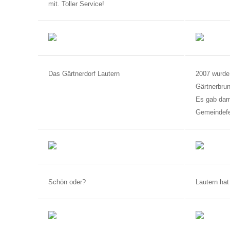
mit. Toller Service!
Das Gärtnerdorf Lautern
2007 wurde
Gärtnerbrun
Es gab dam
Gemeindef
Schön oder?
Lautern h