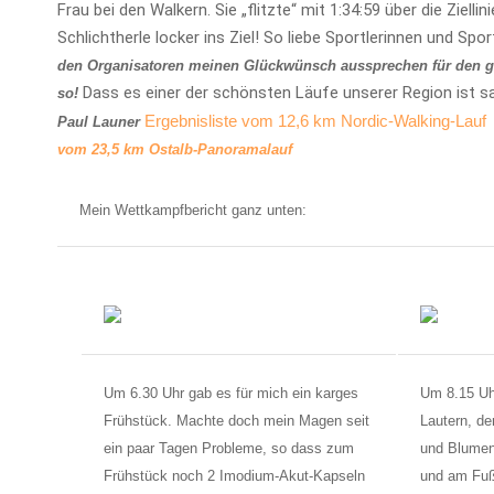
Frau bei den Walkern. Sie „flitzte“ mit 1:34:59 über die Zielli
Schlichtherle locker ins Ziel! So liebe Sportlerinnen und Spo
den Organisatoren meinen Glückwünsch aussprechen für den ge
Dass es einer der schönsten Läufe unserer Region ist sa
so!
Ergebnisliste vom 12,6 km Nordic-Walking-Lauf
Paul Launer
vom 23,5 km Ostalb-Panoramalauf
Mein Wettkampfbericht ganz unten:
Um 6.30 Uhr gab es für mich ein karges
Um 8.15 Uhr
Frühstück. Machte doch mein Magen seit
Lautern, d
ein paar Tagen Probleme, so dass zum
und Blumen
Frühstück noch 2 Imodium-Akut-Kapseln
und am Fu