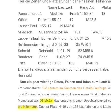
Hier die Zeiten und Platzierungen der einzelnen Teilnehme
Name Laufzeit Rang AK Platzieru
Panoramalauf: Medicke Frank 1: 50: 34 
Wörle Peter 1: 55: 02 17 M45 5
Launer Paul 1: 55: 17 19 M45 6
Miklosch Susanne 2: 24: 44 101 W40 3
Lappertallauf: Bühler Berthold 0: 57: 31 25 M45 
Rettenmeier Irmgard 0: 59: 33 35 W50 1
Schmid Reinhold 1: 01: 49 52 M55 6
Bauderer Desa 1: 05: 27 74 W45 5
Fritz Oliver 1: 10: 30 103 M40 13
Ich hoffe, dass ich niemanden von uns vergessen habe.
Reinhold
Nun ein paar wichtige Daten, Fakten und Infos zum Lauf: 8.
km Veranstalter:
SV Lautern im Rahmen des Ostalb-Laufcups
We
rund 25 Grad schon einwenig warm. Es war etwas windig aber es
Meine Zeit war
01:55:17
das entspricht einer Geschwindigkeit 
pro Kilometer
. Das ist Platz Nr.19 von 136 Läuferinnen und Läufer