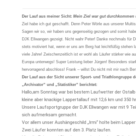
Der Lauf aus meiner Sicht:
Mein Ziel war gut durchkommen 
Ziel habe ich gut geschafft. Denn Peter Wörle aus unserer Multi
Sagen wir so, wir haben uns gegenseitig gezogen und somit haben 
DJK Ellwangen gezeigt. Nicht wahr Peter! Danke nochmals für D
stets motiviert hat, wenn er uns am Berg hat leichtfüßig stehen
viele Jahre! Zwischenzeitlich ist er wohl als Läufer stärker wie 
Europa unterwegs! Super Leistung lieber Jürgen! Besonders star
hervorragend abschloss! Frank – willst Du nicht mit mir nach Be
Der Lauf aus der Sicht unserer Sport- und Triathlongruppe
„Archivator“ und „Statistiker“ berichtet:
Hallo,am Sonntag war bei bestem Laufwetter der Ostalb
kleine aber knackige Lappertallauf mit 12,6 km und 350 h
Unsere Laufsportgruppe der DJK Ellwangen war mit 9 Te
sich aufmerksam gemacht.
Vor allem unser Aushängeschild „Irmi“ holte beim Lapper
Zwei Läufer konnten auf den 3. Platz laufen.