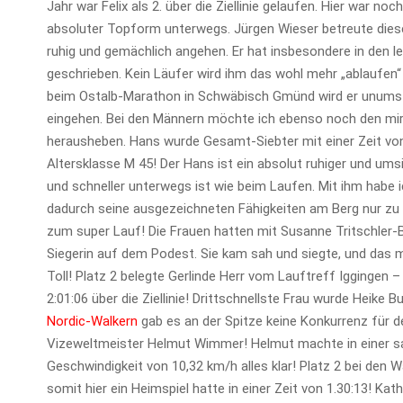
Jahr war Felix als 2. über die Ziellinie gelaufen. Hier war 
absoluter Topform unterwegs. Jürgen Wieser betreute dieses
ruhig und gemächlich angehen. Er hat insbesondere in den l
geschrieben. Kein Läufer wird ihm das wohl mehr „ablaufen“
beim Ostalb-Marathon in Schwäbisch Gmünd wird er unumstr
eingehen. Bei den Männern möchte ich ebenso noch den mi
herausheben. Hans wurde Gesamt-Siebter mit einer Zeit von 1
Altersklasse M 45! Der Hans ist ein absolut ruhiger und ums
und schneller unterwegs ist wie beim Laufen. Mit ihm habe 
dadurch seine ausgezeichneten Fähigkeiten am Berg nur zu
zum super Lauf! Die Frauen hatten mit Susanne Tritschler-
Siegerin auf dem Podest. Sie kam sah und siegte, und das mi
Toll! Platz 2 belegte Gerlinde Herr vom Lauftreff Iggingen –
2:01:06 über die Ziellinie! Drittschnellste Frau wurde Heike
Nordic-Walkern
gab es an der Spitze keine Konkurrenz für 
Vizeweltmeister Helmut Wimmer! Helmut machte in einer sa
Geschwindigkeit von 10,32 km/h alles klar! Platz 2 bei den
somit hier ein Heimspiel hatte in einer Zeit von 1.30:13! K