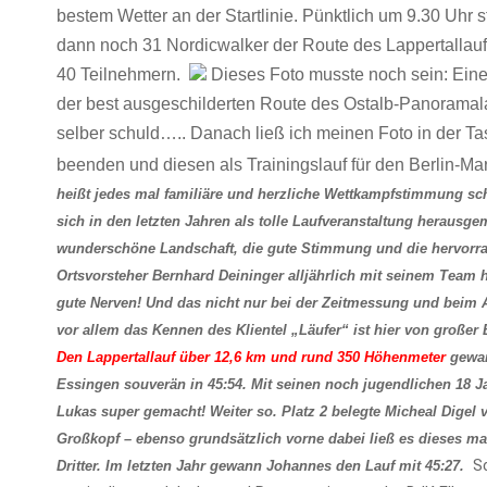
bestem Wetter an der Startlinie. Pünktlich um 9.30 Uhr s
dann noch 31 Nordicwalker der Route des Lappertallauf
40 Teilnehmern.
Dieses Foto musste noch sein: Eine
der best ausgeschilderten Route des Ostalb-Panoramal
selber schuld….. Danach ließ ich meinen Foto in der Ta
beenden und diesen als Trainingslauf für den Berlin-M
heißt jedes mal familiäre und herzliche Wettkampfstimmung s
sich in den letzten Jahren als tolle Laufveranstaltung herausg
wunderschöne Landschaft, die gute Stimmung und die hervorrage
Ortsvorsteher Bernhard Deininger alljährlich mit seinem Team h
gute Nerven! Und das nicht nur bei der Zeitmessung und beim 
vor allem das Kennen des Klientel „Läufer“ ist hier von große
Den Lappertallauf über 12,6 km und rund 350 Höhenmeter
gewan
Essingen souverän in 45:54. Mit seinen noch jugendlichen 18 Ja
Lukas super gemacht! Weiter so. Platz 2 belegte Micheal Dige
Großkopf – ebenso grundsätzlich vorne dabei ließ es dieses m
Sc
Dritter. Im letzten Jahr gewann Johannes den Lauf mit 45:27.