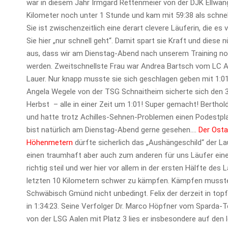
war in diesem Jahr Irmgard Rettenmeier von der DJK Ellwan
Kilometer noch unter 1 Stunde und kam mit 59:38 als schnell
Sie ist zwischenzeitlich eine derart clevere Läuferin, die es v
Sie hier „nur schnell geht“. Damit spart sie Kraft und diese 
aus, dass wir am Dienstag-Abend nach unserem Training no
werden. Zweitschnellste Frau war Andrea Bartsch vom LC Aa
Lauer. Nur knapp musste sie sich geschlagen geben mit 1:0
Angela Wegele von der TSG Schnaitheim sicherte sich den 3
Herbst – alle in einer Zeit um 1:01! Super gemacht! Berthol
und hatte trotz Achilles-Sehnen-Problemen einen Podestplat
bist natürlich am Dienstag-Abend gerne gesehen….
Der Osta
Höhenmetern
dürfte sicherlich das „Aushängeschild“ der La
einen traumhaft aber auch zum anderen für uns Läufer eine 
richtig steil und wer hier vor allem in der ersten Hälfte des
letzten 10 Kilometern schwer zu kämpfen. Kämpfen musste h
Schwäbisch Gmünd nicht unbedingt. Felix der derzeit in top
in 1:34:23. Seine Verfolger Dr. Marco Höpfner vom Sparda-
von der LSG Aalen mit Platz 3 lies er insbesondere auf den 