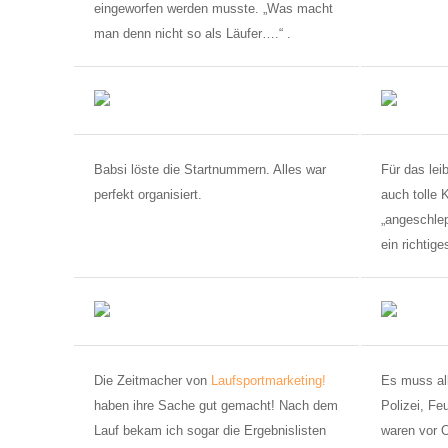
eingeworfen werden musste. „Was macht
man denn nicht so als Läufer….“ .
Babsi löste die Startnummern. Alles war
Für das lei
perfekt organisiert.
auch tolle
„angeschlepp
ein richtige
Die Zeitmacher von
Laufsportmarketing!
Es muss all
haben ihre Sache gut gemacht! Nach dem
Polizei, F
Lauf bekam ich sogar die Ergebnislisten
waren vor 