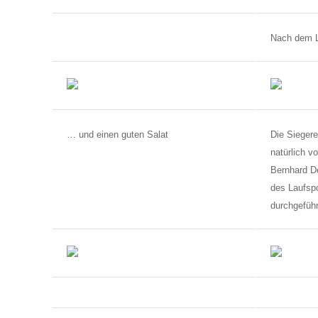
Nach dem L
… und einen guten Salat
Die Siegere
natürlich v
Bernhard De
des Laufspo
durchgeführ