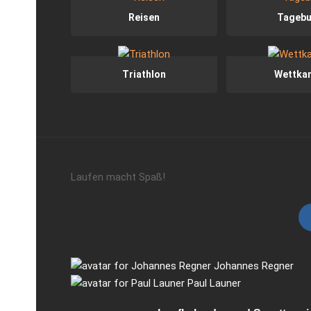
Reisen
Tageb
Triathlon
Wettka
Laufen macht Spaß!
Johannes Regner
Paul Launer