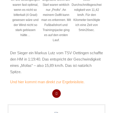
waren fast optimal,
Start waren wirklich
Durchschnittsgeschwi
wenn es nicht so
nur „Profis“. An
ndigkeit von 11,42
bitterkalt (4 Grad)
meinem Outfit kann
km/h. Für den
gewesen wäre und
man es erkennen. Mit
Kilometer benötigte
der Wind nicht so
Fußballshort und
ich eine Zeit von
stark geblasen
Trainingsjacke ging
5min26sec.
hätte…
es auf den ersten
Lauf.
Der Sieger ein Markus Lutz vom TSV Oettingen schaffte
den HM in 1:19:40. Das entspricht der Geschwindigkeit
eines „Mofas“ – also 15,89 km/h. Das ist natürlich
Spitze.
Und hier kommt man direkt zur Ergebnisliste.