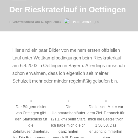
Der Rieskraterlauf in Oettingen
Paul Launer
Veröffentlicht am 6. April 2003
0
Hier sind ein paar Bilder von meinem ersten offiziellen
Lauf unter Wettkampfbedingungen beim Rieskraterlauf
am 6.4.2003 in Oettingen in Bayern. Allerdings muss ich
schon erwähnen, dass ich eigentlich seit meiner
Schulzeit mehr oder minder regelmäßig gelaufen bin.
Der Bürgermeister
Die
Die letzten Meter vor
von Oettingen gibt
Halbmarathonläufer
dem Ziel. Dennoch für
den Startschuss für
(21,1 km) beim Start.
mich die Bestzeit von
die
Ich habe mich gleich
1:50:53. Das
Zehntausendmeterläu
ganz hinten
entspricht immerhin
fer. Die Bedingungen
angestellt. Denn am
einer