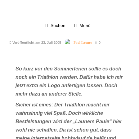
TRIATHLON
WETTKAMPF
5.0K
Suchen
Menü
Ellwanger Triathlon 2005
Paul Launer
Veröffentlicht am 23. Juli 2005
0
So kurz vor den Sommerferien sollte es doch
noch ein Triathlon werden. Dafür habe ich mir
jetzt extra ein Logo anfertigen lassen. Doch
mehr dazu an anderer Stelle.
Sicher ist eines: Der Triathlon macht mir
wahnsinnig viel Spaß. Doch wirkliche
Bestleistungen wird der „Launers Paule“ hier
wohl nie schaffen. Da ist schon gut, dass
meine Internetseite hobbylauf.de heißt und