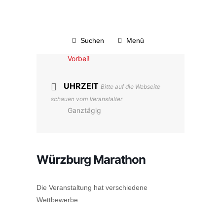
DATUM
Suchen
Menü
16. Mai 2021
Vorbei!
UHRZEIT
Bitte auf die Webseite
schauen vom Veranstalter
Ganztägig
Würzburg Marathon
Die Veranstaltung hat verschiedene
Wettbewerbe