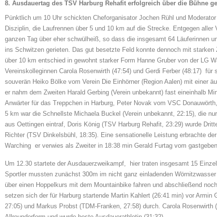
8. Ausdauertag des TSV Harburg Rehafit erfolgreich über die Bühne ge
Pünktlich um 10 Uhr schickten Cheforganisator Jochen Rühl und Moderator R
Disziplin, die Laufrennen über 5 und 10 km auf die Strecke. Entgegen alle
ganzen Tag über eher schwülheiß, so dass die insgesamt 64 Läuferinnen u
ins Schwitzen gerieten. Das gut besetzte Feld konnte dennoch mit starke
über 10 km entschied in gewohnt starker Form Hanne Gruber von der LG War
Vereinskolleginnen Carola Rosenwirth (47:54) und Gerdi Ferber (48:17) für s
souverän Heiko Bölke vom Verein Die Einhörner (Region Aalen) mit einer ä
er nahm dem Zweiten Harald Gerbing (Verein unbekannt) fast eineinhalb Minu
Anwärter für das Treppchen in Harburg, Peter Novak vom VSC Donauwörth, 
5 km war die Schnellste Michaela Buckel (Verein unbekannt, 22:15), die n
aus Oettingen eintraf, Doris König (TSV Harburg Rehafit, 23:29) wurde Dri
Richter (TSV Dinkelsbühl, 18:35). Eine sensationelle Leistung erbrachte de
Warching  er verwies als Zweiter in 18:38 min Gerald Furtag vom gastgeben
Um 12.30 startete der Ausdauerzweikampf, hier traten insgesamt 15 Einzels
Sportler mussten zunächst 300m im nicht ganz einladenden Wörnitzwasse
über einen Hoppelkurs mit dem Mountainbike fahren und abschließend noch
setzen sich der für Harburg startende Martin Kahlert (26:41 min) vor Armin
27:05) und Markus Probst (TDM-Franken, 27:58) durch. Carola Rosenwirth (3
Allrounderform und wurde beste Ausdauerathletin (31:32).