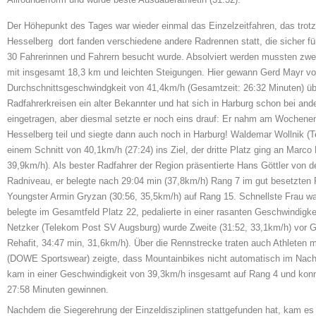
Der Höhepunkt des Tages war wieder einmal das Einzelzeitfahren, das trot
Hesselberg  dort fanden verschiedene andere Radrennen statt, die sicher für
30 Fahrerinnen und Fahrern besucht wurde. Absolviert werden mussten zw
mit insgesamt 18,3 km und leichten Steigungen. Hier gewann Gerd Mayr vo
Durchschnittsgeschwindgkeit von 41,4km/h (Gesamtzeit: 26:32 Minuten) über
Radfahrerkreisen ein alter Bekannter und hat sich in Harburg schon bei ander
eingetragen, aber diesmal setzte er noch eins drauf: Er nahm am Woche
Hesselberg teil und siegte dann auch noch in Harburg! Waldemar Wollnik
einem Schnitt von 40,1km/h (27:24) ins Ziel, der dritte Platz ging an Marco
39,9km/h). Als bester Radfahrer der Region präsentierte Hans Göttler von 
Radniveau, er belegte nach 29:04 min (37,8km/h) Rang 7 im gut besetzten F
Youngster Armin Gryzan (30:56, 35,5km/h) auf Rang 15. Schnellste Frau wa
belegte im Gesamtfeld Platz 22, pedalierte in einer rasanten Geschwindigk
Netzker (Telekom Post SV Augsburg) wurde Zweite (31:52, 33,1km/h) vor 
Rehafit, 34:47 min, 31,6km/h). Über die Rennstrecke traten auch Athleten 
(DOWE Sportswear) zeigte, dass Mountainbikes nicht automatisch im Nacht
kam in einer Geschwindigkeit von 39,3km/h insgesamt auf Rang 4 und konnt
27:58 Minuten gewinnen.
Nachdem die Siegerehrung der Einzeldisziplinen stattgefunden hat, kam es z