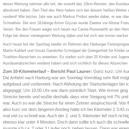
dieser Wertung nahmen alle teil, die sowohl das 10km-Rennen, den Ausdau
absolviert haben. Den Titel des Hero haben sich bei diesem heißen Wetter a
verdient! Wie letztes Jahr war auch Markus Probst wieder dabei, er war über
Schnellste. Der erst 18Jährige Armin Gryzan wurde Zweiter vor Altstar Fr
Verein. Bei den Frauen wagte sich heuer nur Carola Rosenwirth an den Hero-
Folge bei dieser verwegenen Wertung dabei und hat sich wie immer wacke
Auch heuer bot der Sporttag wieder im Rahmen des Harburger Ferienprogra
Martin Kahlert und Ursula Gandorfer-Schröppel die Gelegenheit für Kinder 
Triathlon-Abzeichen zu erwerben. Es stellen sich über 20 Kinder und Jugendl
Ausdauerabzeichen verdient haben und sich sichtlich für dieses Abzeiche
Zum 10-Kilometerlauf – Bericht Paul Launer:
Ganz kurz: Um kurz 
Die Anfahrt nach Harburg war am Sonntag-Vormittag sehr flott mögli
aufgebaut und vorbereitet. Nach Abholung der Startunterlagen bin i
abgejoggt. Um 10.00 Uhr war dann pünktlich Start. Wie immer ging es 
Strecke bereits und wußte deshalb, dass eine Steigung mit 7% und
war. Auch so war die Strecke für einen Zehner anspruchsvoll. Von fl
also kurz vor dem längeren Anstieg hatte ich bei Kilometer 1 3:43 
mal viel zu schnell war. Auch der 2. und 3. Kilometer lief noch richti
ebenso klar unter 4 Minuten. Doch dann sollte ich auch die schnel
musste ich ca. 2 oder 3 Läufer noch ziehen lassen. Dann war eigentl