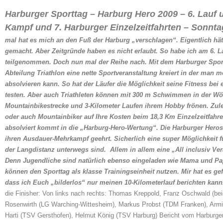
Harburger Sporttag – Harburg Hero 2009 – 6. Lauf 
Kampf und 7. Harburger Einzelzeitfahrten – Sonnta
mal hat es mich an den Fuß der Harburg „verschlagen“. Eigentlich hä
gemacht. Aber Zeitgründe haben es nicht erlaubt. So habe ich am 6. L
teilgenommen.
Doch nun mal der Reihe nach. Mit dem Harburger Sport
Abteilung Triathlon eine nette Sportveranstaltung kreiert in der man
absolvieren kann. So hat der Läufer die Möglichkeit seine Fitness bei 
testen. Aber auch Triathleten können mit 300 m Schwimmen in der Wör
Mountainbikestrecke und 3-Kilometer Laufen ihrem Hobby frönen. Zu
oder auch Mountainbiker auf Ihre Kosten beim 18,3 Km Einzelzeitfahr
absolviert kommt in die „Harburg-Hero-Wertung“. Die Harburger Hero
ihren Ausdauer-Mehrkampf geehrt. Sicherlich eine super Möglichkeit für
der Langdistanz unterwegs sind.
Allem in allem eine „All inclusiv Ve
Denn Jugendliche sind natürlich ebenso eingeladen wie Mama und Pap
können den Sporttag als klasse Trainingseinheit nutzen. Mir hat es gef
dass ich Euch „bilderlos“ nur meinen 10-Kilometerlauf berichten kann
die Finisher: Von links nach rechts: Thomas Kreppold, Franz Oschwald (bei
Rosenwirth (LG Warching-Wittesheim), Markus Probst (TDM Franken), Armi
Harti (TSV Gersthofen), Helmut König (TSV Harburg)
Bericht vom Harburger