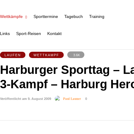
Wettkämpfe
Sporttermine
Tagebuch
Training
Links
Sport-Reisen
Kontakt
LAUFEN
WETTKAMPF
3.6K
Harburger Sporttag – L
3-Kampf – Harburg Her
Paul Launer
Veröffentlicht am 9. August 2009
0