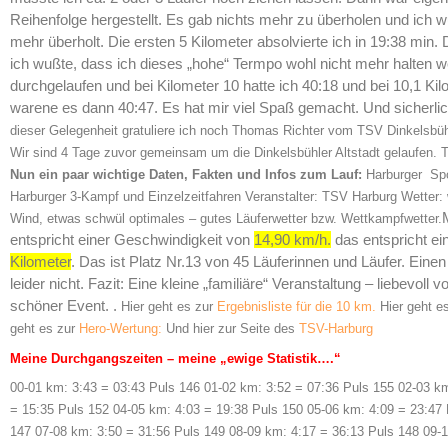
Reihenfolge hergestellt. Es gab nichts mehr zu überholen und ich w
mehr überholt. Die ersten 5 Kilometer absolvierte ich in 19:38 min.
ich wußte, dass ich dieses „hohe“ Termpo wohl nicht mehr halten we
durchgelaufen und bei Kilometer 10 hatte ich 40:18 und bei 10,1 Kil
warene es dann 40:47. Es hat mir viel Spaß gemacht. Und sicherlic
dieser Gelegenheit gratuliere ich noch Thomas Richter vom TSV Dinkelsbühl
Wir sind 4 Tage zuvor gemeinsam um die Dinkelsbühler Altstadt gelaufen. T
Nun ein paar wichtige Daten, Fakten und Infos zum Lauf:
Harburger Spo
Harburger 3-Kampf und Einzelzeitfahren Veranstalter: TSV Harburg Wetter: 
Wind, etwas schwül optimales – gutes Läuferwetter bzw. Wettkampfwetter.
entspricht einer Geschwindigkeit von
14,90 km/h.
das entspricht ei
Kilometer
. Das ist Platz Nr.13 von 45 Läuferinnen und Läufer. Eine
leider nicht. Fazit: Eine kleine „familiäre“ Veranstaltung – liebevoll v
schöner Event. .
Hier geht es zur
Ergebnisliste für die 10 km.
Hier geht e
geht es zur
Hero-Wertung:
Und hier zur Seite des
TSV-Harburg
Meine Durchgangszeiten – meine „ewige Statistik….“
00-01 km: 3:43 = 03:43 Puls 146 01-02 km: 3:52 = 07:36 Puls 155 02-03 km
= 15:35 Puls 152 04-05 km: 4:03 = 19:38 Puls 150 05-06 km: 4:09 = 23:47 
147 07-08 km: 3:50 = 31:56 Puls 149 08-09 km: 4:17 = 36:13 Puls 148 09-