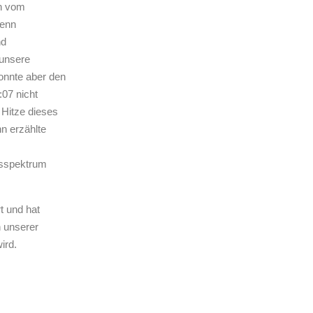
en vom
Wenn
nd
 unsere
onnte aber den
07 nicht
 Hitze dieses
n erzählte
gsspektrum
t und hat
n unserer
ird.