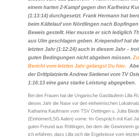
einem harten 2-Kampf gegen den Karlheinz Ku
(1:13:14) durchgesetzt. Frank Hermann hat berei
beim Kältelauf von Nördlingen nach Bopfingen
Beweis gestellt. Hier musste er sich lediglich 
aus Ulm geschlagen geben. Kriependorf hat d
letzten Jahr (1:12:24) auch in diesem Jahr – t
guten Bedingungen nicht abgeben müssen.
Z
Bericht vom letzten Jahr gelangst Du hier.
Abe
der Drittplatzierte Andrew Sietienei vom TV Ost
1:16:13 eine ganz starke Leistung abgegeben.
Bei den Frauen hat die Ungarische Gastläuferin Lilla R
dieses Jahr die Nase vor den einheimischen Lokalmat
Katharina Kaufmann vom TSV Oettingen u. Jutta Bie
(Einhörner/LSG Aalen) vorne. Im Gespräch mit Karl J
guten Freund aus Röttingen, bei dem die Gewinnerin ga
ich erfahren, dass Lilla sich die Ergebnisse vom letzte