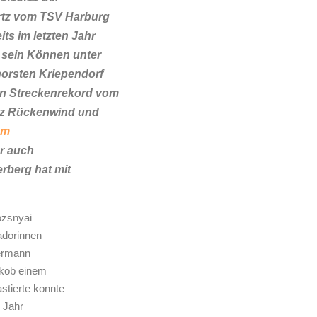
rtz vom TSV Harburg
ts im letzten Jahr
 sein Können unter
Thorsten Kriependorf
en Streckenrekord vom
rotz Rückenwind und
um
r auch
erberg hat mit
ozsnyai
adorinnen
dermann
akob einem
stierte konnte
n Jahr