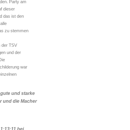
den. Party am
f dieser
d das ist den
alle
was zu stemmen
n der TSV
gen und der
Die
childerung war
einzelnen
 gute und starke
r und die Macher
1:13:11 bei