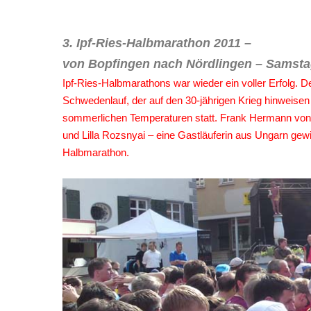
3. Ipf-Ries-Halbmarathon 2011 –
von Bopfingen nach Nördlingen – Samsta
Ipf-Ries-Halbmarathons war wieder ein voller Erfolg. 
Schwedenlauf, der auf den 30-jährigen Krieg hinweisen 
sommerlichen Temperaturen statt. Frank Hermann von
und Lilla Rozsnyai – eine Gastläuferin aus Ungarn ge
Halbmarathon.