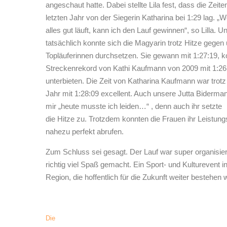
angeschaut hatte. Dabei stellte Lila fest, dass die Zeit
letzten Jahr von der Siegerin Katharina bei 1:29 lag. „
alles gut läuft, kann ich den Lauf gewinnen“, so Lilla. U
tatsächlich konnte sich die Magyarin trotz Hitze gegen
Topläuferinnen durchsetzen. Sie gewann mit 1:27:19, k
Streckenrekord von Kathi Kaufmann von 2009 mit 1:26:
unterbieten. Die Zeit von Katharina Kaufmann war trotz
Jahr mit 1:28:09 excellent. Auch unsere Jutta Biderman
mir „heute musste ich leiden…“ , denn auch ihr setzte
die Hitze zu. Trotzdem konnten die Frauen ihr Leistun
nahezu perfekt abrufen.
Zum Schluss sei gesagt. Der Lauf war super organisier
richtig viel Spaß gemacht. Ein Sport- und Kulturevent i
Region, die hoffentlich für die Zukunft weiter bestehen w
Die