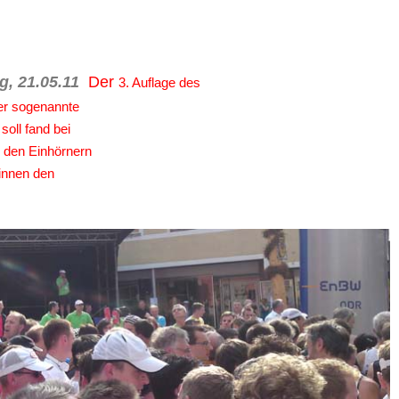
g, 21.05.11
Der
3. Auflage des
Der sogenannte
soll fand bei
 den Einhörnern
winnen den