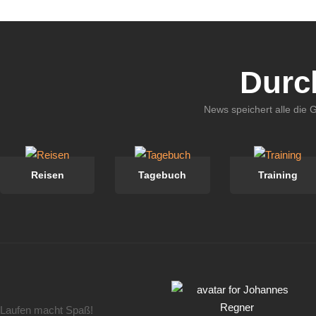
Durc
News speichert alle die 
Reisen
Tagebuch
Training
Laufen macht Spaß!