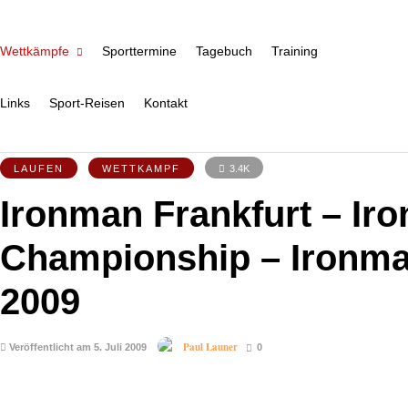
Wettkämpfe
Sporttermine
Tagebuch
Training
Links
Sport-Reisen
Kontakt
LAUFEN
WETTKAMPF
3.4K
Ironman Frankfurt – I
Championship – Ironma
2009
Paul Launer
Veröffentlicht am 5. Juli 2009
0