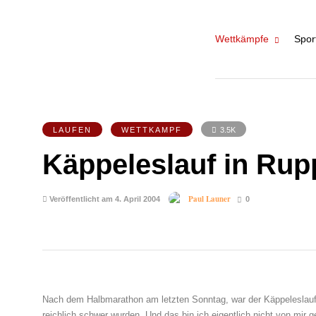
Wettkämpfe
Spor
LAUFEN
WETTKAMPF
3.5K
Käppeleslauf in Rup
Paul Launer
Veröffentlicht am 4. April 2004
0
Nach dem Halbmarathon am letzten Sonntag, war der Käppeleslauf v
reichlich schwer wurden. Und das bin ich eigentlich nicht von mir 