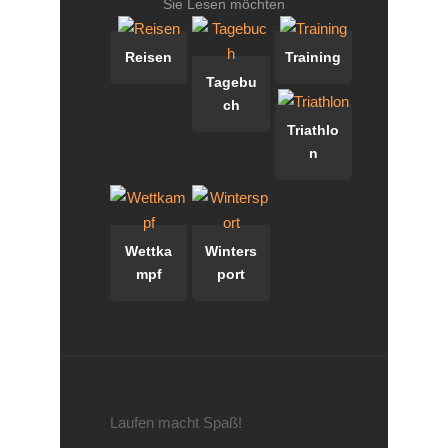
Sie Lesen möchten
Reisen
Training
Tagebu
ch
Triathlo
n
Wettka
Winters
mpf
port
Laufen macht Spaß!