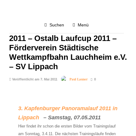
LAUFEN
WETTKAMPF
2.9K
Suchen
Menü
Kapfenburger Panoramalauf
2011 – Ostalb Laufcup 2011 –
Förderverein Städtische
Wettkampfbahn Lauchheim e.V.
– SV Lippach
Paul Launer
Veröffentlicht am 7. Mai 2011
0
3. Kapfenburger Panoramalauf 2011 in
Lippach
– Samstag, 07.05.2011
Hier findet ihr schon die ersten Bilder vom Trainingslauf
am Sonntag, 3.4.11. Die nächsten Trainingsläufe finden