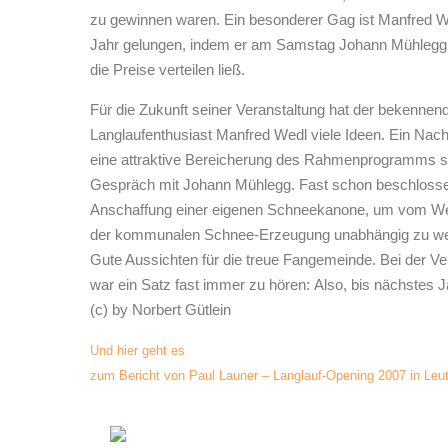
zu gewinnen waren. Ein besonderer Gag ist Manfred W
Jahr gelungen, indem er am Samstag Johann Mühlegg
die Preise verteilen ließ.
Für die Zukunft seiner Veranstaltung hat der bekennen
Langlaufenthusiast Manfred Wedl viele Ideen. Ein Nach
eine attraktive Bereicherung des Rahmenprogramms s
Gespräch mit Johann Mühlegg. Fast schon beschlossen
Anschaffung einer eigenen Schneekanone, um vom Wet
der kommunalen Schnee-Erzeugung unabhängig zu we
Gute Aussichten für die treue Fangemeinde. Bei der V
war ein Satz fast immer zu hören: Also, bis nächstes Ja
(c) by Norbert Gütlein
Und hier geht es
zum Bericht von Paul Launer – Langlauf-Opening 2007 in Leu