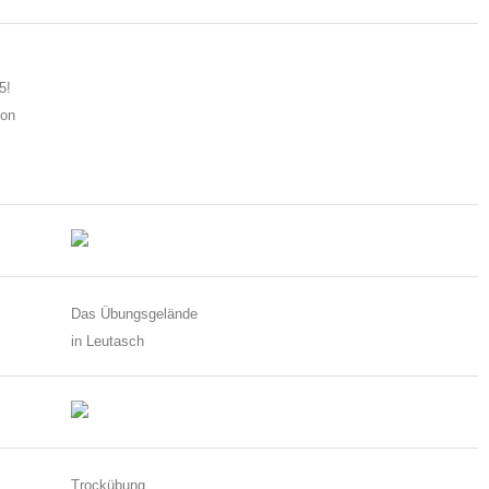
5!
hon
Das Übungsgelände
in Leutasch
Trockübung