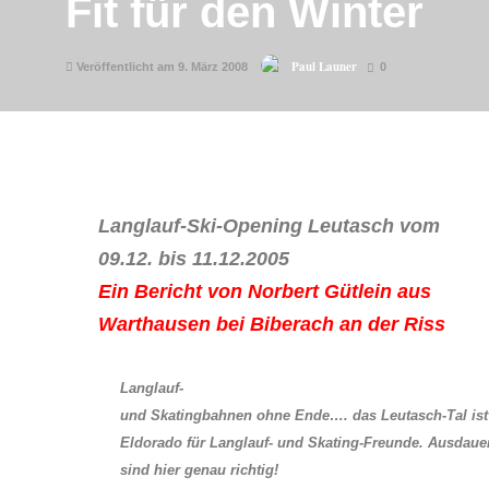
Fit für den Winter
Paul Launer
Veröffentlicht am 9. März 2008
0
Langlauf-Ski-Opening Leutasch vom
09.12. bis 11.12.2005
Ein Bericht von Norbert Gütlein aus
Warthausen bei Biberach an der Riss
Langlauf-
und Skatingbahnen ohne Ende…. das Leutasch-Tal ist
Eldorado für Langlauf- und Skating-Freunde. Ausdauer
sind hier genau richtig!