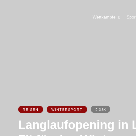
Wettkämpfe
Spor
REISEN
WINTERSPORT
3.8K
Langlaufopening in L