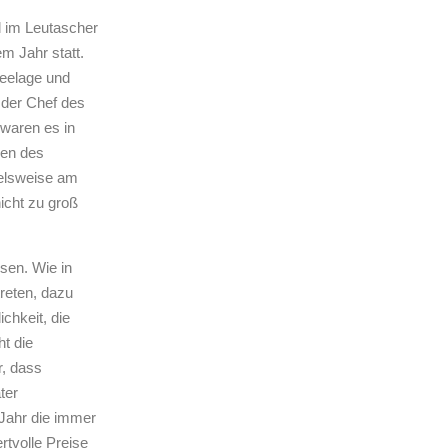
 im Leutascher
m Jahr statt.
neelage und
 der Chef des
waren es in
ren des
ielsweise am
icht zu groß
sen. Wie in
reten, dazu
chkeit, die
t die
r, dass
er
Jahr die immer
rtvolle Preise