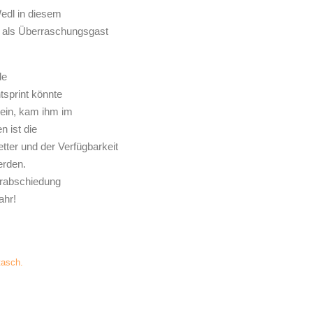
edl in diesem
 als Überraschungsgast
de
tsprint könnte
ein, kam ihm im
 ist die
ter und der Verfügbarkeit
rden.
erabschiedung
hr!
tasch.