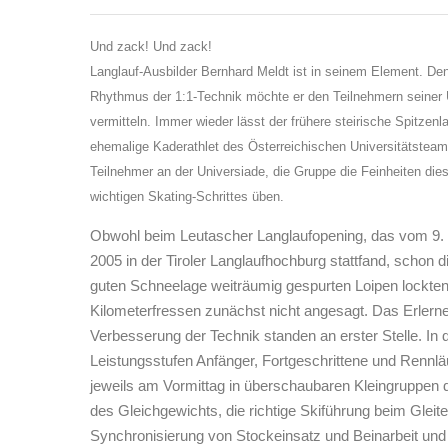
Und zack! Und zack!
Langlauf-Ausbilder Bernhard Meldt ist in seinem Element. De
Rhythmus der 1:1-Technik möchte er den Teilnehmern seiner
vermitteln. Immer wieder lässt der frühere steirische Spitzenla
ehemalige Kaderathlet des Österreichischen Universitätstea
Teilnehmer an der Universiade, die Gruppe die Feinheiten die
wichtigen Skating-Schrittes üben.
Obwohl beim Leutascher Langlaufopening, das vom 9. 
2005 in der Tiroler Langlaufhochburg stattfand, schon d
guten Schneelage weiträumig gespurten Loipen lockten
Kilometerfressen zunächst nicht angesagt. Das Erlerne
Verbesserung der Technik standen an erster Stelle. In 
Leistungsstufen Anfänger, Fortgeschrittene und Rennl
jeweils am Vormittag in überschaubaren Kleingruppen 
des Gleichgewichts, die richtige Skiführung beim Gleite
Synchronisierung von Stockeinsatz und Beinarbeit und