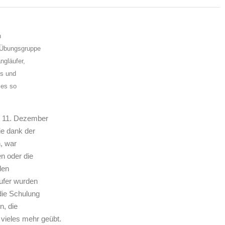
n
 Übungsgruppe
ngläufer,
ms und
ses so
 11. Dezember
ie dank der
, war
n oder die
den
äufer wurden
die Schulung
n, die
 vieles mehr geübt.