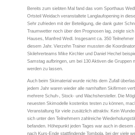
Bereits zum siebten Mal fand das vom Sporthaus Wedl
Ortsteil Weidach veranstaltete Langlaufopening in diese
Sehr zufrieden mit der Beteiligung, die dank guter Sch
Traumwetter noch über den Prognosen lag, zeigte sich
Hauses, Manfred Wedl. Insgesamt ca. 350 Teilnehmer 
diesem Jahr. Vierzehn Trainer mussten die Koordinato
Skilehrerteams Mike Kirchler und Daniel Hechel beisp
Samstag aufbringen, um bei 130 Aktiven die Gruppen n
werden zu lassen.
Auch beim Skimaterial wurde nichts dem Zufall überlas
jedem Jahr waren wieder alle namhaften Skifirmen vert
mehrere Schuh-, Stock- und Wachshersteller. Die Mögli
neuesten Skimodelle kostenlos testen zu können, mach
Veranstaltung für viele zusätzlich attraktiv. Kein Wunde
sich unter den Teilnehmern zahlreiche Wiederholungstät
befanden. Höhepunkt jeden Tages war auch in diesem 
nach Kurs-Ende stattfindende Tombola, bei der viele we