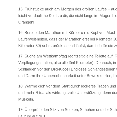
15. Frühstücke auch am Morgen des großen Laufes – auch
leicht verdauliche Kost zu dir, die nicht lange im Magen bl
Orangen!
16. Bereite den Marathon mit Körper u n d Kopf vor. Mach di
Läuferweisheiten, dass der Marathon erst bei Kilometer 30 
Kilometer 30) sehr zurückhaltend läufst, damit du für die 
17. Suche am Wettkampftag rechtzeitig eine Toilette auf! T
Verpflegungsstation, also alle fünf Kilometer). Dennoch, i
Schlangen vor den Dixi-Kloos! Endloses Schlangestehen v
und Darm ihre Unberechenbarkeit unter Beweis stellen, bl
18. Wärme dich vor dem Start durch lockeres Traben und le
und mehr Ritual als wirkungsvolle Unterstützung, denn durc
Muskeln.
19. Überprüfe den Sitz von Socken, Schuhen und der Schn
Laufuhr auf Null.