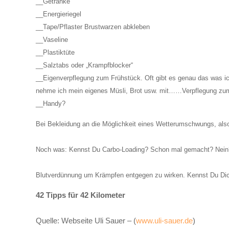
__Getränke
__Energieriegel
__Tape/Pflaster Brustwarzen abkleben
__Vaseline
__Plastiktüte
__Salztabs oder „Krampfblocker“
__Eigenverpflegung zum Frühstück. Oft gibt es genau das was ic
nehme ich mein eigenes Müsli, Brot usw. mit……Verpflegung zu
__Handy?
Bei Bekleidung an die Möglichkeit eines Wetterumschwungs, also
Noch was: Kennst Du Carbo-Loading? Schon mal gemacht? Nein?
Blutverdünnung um Krämpfen entgegen zu wirken. Kennst Du Di
42 Tipps für 42 Kilometer
Quelle: Webseite Uli Sauer – (
www.uli-sauer.de
)