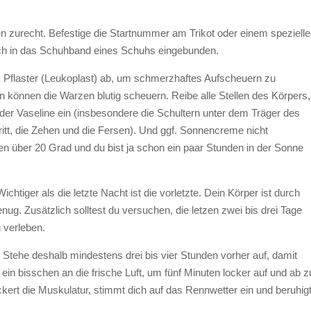
en zurecht. Befestige die Startnummer am Trikot oder einem speziell
ch in das Schuhband eines Schuhs eingebunden.
 Pflaster (Leukoplast) ab, um schmerzhaftes Aufscheuern zu
 können die Warzen blutig scheuern. Reibe alle Stellen des Körpers,
der Vaseline ein (insbesondere die Schultern unter dem Träger des
t, die Zehen und die Fersen). Und ggf. Sonnencreme nicht
ren über 20 Grad und du bist ja schon ein paar Stunden in der Sonne
tiger als die letzte Nacht ist die vorletzte. Dein Körper ist durch
nug. Zusätzlich solltest du versuchen, die letzen zwei bis drei Tage
 verleben.
Stehe deshalb mindestens drei bis vier Stunden vorher auf, damit
n bisschen an die frische Luft, um fünf Minuten locker auf und ab z
ockert die Muskulatur, stimmt dich auf das Rennwetter ein und beruhig