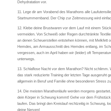
Dehydratation vor.
11. Lege dir am Vorabend des Marathons alle Laufutensili
Startnummernband. Der Chip zur Zeitmessung wird einfa
12. Klebe deine Brustwaren vor dem Lauf mit einem Stück
vermeiden. Von Schweiß oder Regen durchtränkte Textilien
an denen Scheuerstellen entstehen können, mit Melkfett o
Hemdes, am Armausschnitt des Hemdes entlang, im Schrit
vergessen, auch im April haben wir (leider) oft Temperatu
unterwegs.
13. Schlaflose Nacht vor dem Marathon? Nicht schlimm. Wich
das stark reduzierte Training der letzten Tage ausgeruht ge
allgemein in Beruf und Familie ohne besonderen Stress zu
14. Die meisten Marathonläufe werden morgens gestartet. 
dein Körper in Schwung kommt! Gehe vor dem Frühstück ei
laufen. Das bringt den Kreislauf rechtzeitig in Schwung, l
deine Nerven!