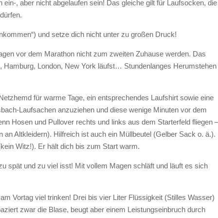
in-, aber nicht abgelaufen sein! Das gleiche gilt für Laufsocken, die
dürfen.
nd ankommen“) und setze dich nicht unter zu großen Druck!
n Tagen vor dem Marathon nicht zum zweiten Zuhause werden. Das
erlin, Hamburg, London, New York läufst… Stundenlanges Herumstehen
n Netzhemd für warme Tage, ein entsprechendes Laufshirt sowie eine
Asbach-Laufsachen anzuziehen und diese wenige Minuten vor dem
enn Hosen und Pullover rechts und links aus dem Starterfeld fliegen 
n Altkleidern). Hilfreich ist auch ein Müllbeutel (Gelber Sack o. ä.).
ein Witz!). Er hält dich bis zum Start warm.
 spät und zu viel isst! Mit vollem Magen schläft und läuft es sich
 Vortag viel trinken! Drei bis vier Liter Flüssigkeit (Stilles Wasser)
ziert zwar die Blase, beugt aber einem Leistungseinbruch durch