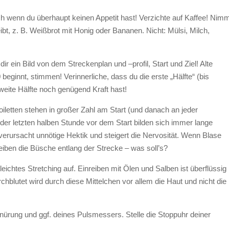
 wenn du überhaupt keinen Appetit hast! Verzichte auf Kaffee! Nim
eibt, z. B. Weißbrot mit Honig oder Bananen. Nicht: Mülsi, Milch,
r ein Bild von dem Streckenplan und –profil, Start und Ziel! Alte
beginnt, stimmen! Verinnerliche, dass du die erste „Hälfte“ (bis
zweite Hälfte noch genügend Kraft hast!
oiletten stehen in großer Zahl am Start (und danach an jeder
n der letzten halben Stunde vor dem Start bilden sich immer lange
erursacht unnötige Hektik und steigert die Nervosität. Wenn Blase
eiben die Büsche entlang der Strecke – was soll’s?
ichtes Stretching auf. Einreiben mit Ölen und Salben ist überflüssig
hblutet wird durch diese Mittelchen vor allem die Haut und nicht die
ürung und ggf. deines Pulsmessers. Stelle die Stoppuhr deiner