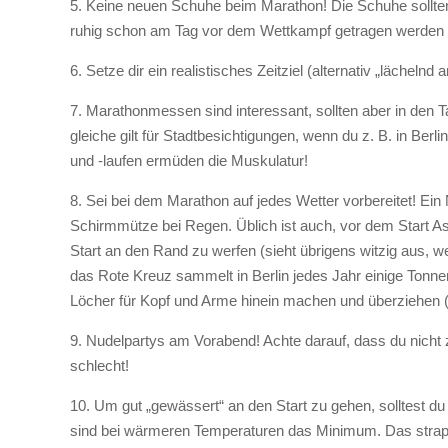
5. Keine neuen Schuhe beim Marathon! Die Schuhe sollten e
ruhig schon am Tag vor dem Wettkampf getragen werden 
6. Setze dir ein realistisches Zeitziel (alternativ „lächel
7. Marathonmessen sind interessant, sollten aber in de
gleiche gilt für Stadtbesichtigungen, wenn du z. B. in B
und -laufen ermüden die Muskulatur!
8. Sei bei dem Marathon auf jedes Wetter vorbereitet! Ei
Schirmmütze bei Regen. Üblich ist auch, vor dem Start 
Start an den Rand zu werfen (sieht übrigens witzig aus, w
das Rote Kreuz sammelt in Berlin jedes Jahr einige Tonnen a
Löcher für Kopf und Arme hinein machen und überziehen (k
9. Nudelpartys am Vorabend! Achte darauf, dass du nicht zu
schlecht!
10. Um gut „gewässert“ an den Start zu gehen, solltest du am
sind bei wärmeren Temperaturen das Minimum. Das strapa