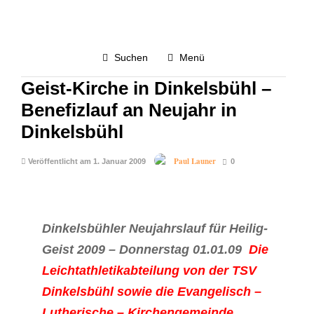
LAUFEN
WETTKAMPF
3.4K
Suchen
Menü
Neujahrslauf 2009 für Heilig-
Geist-Kirche in Dinkelsbühl –
Benefizlauf an Neujahr in
Dinkelsbühl
Paul Launer
Veröffentlicht am 1. Januar 2009
0
Dinkelsbühler Neujahrslauf für Heilig-
Geist 2009 – Donnerstag 01.01.09
Die
Leichtathletikabteilung von der TSV
Dinkelsbühl sowie die Evangelisch –
Lutherische – Kirchengemeinde