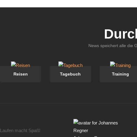
Durc
News speichert alle die 
Reisen
Tagebuch
Training
Laufen macht Spaß!