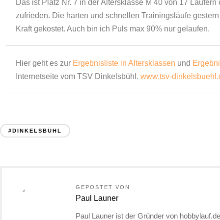
Das ist Platz Nr. 7 in der Altersklasse M 40 von 17 Läufern 
zufrieden. Die harten und schnellen Trainingsläufe gester
Kraft gekostet. Auch bin ich Puls max 90% nur gelaufen.
Hier geht es zur
Ergebnisliste in Altersklassen
und
Ergebnis
Internetseite vom TSV Dinkelsbühl.
www.tsv-dinkelsbuehl.
#DINKELSBÜHL
GEPOSTET VON
Paul Launer
Paul Launer ist der Gründer von hobbylauf.de.