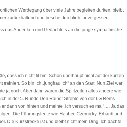
portlichen Werdegang über viele Jahre begleiten durften, bleibt
 immer zurückhaltend und bescheiden blieb, unvergessen.
dass das Andenken und Gedächtnis an die junge sympathische
e, dass ich nicht fit bin. Schon überhaupt nicht auf der kurzen
 trainiert. So bin ich „jungfräulich“ an den Start. Nun Ziel war
pte ja noch. Aber dann waren die Splitzeiten alles andere wie
h mich in der 5. Runde Den Rainer Strehle von der LG Rems-
 er dann von hinten und meinte „ich versuch es mal“…. Ja das
t folgen. Die Führungsleute wie Hauber, Czernicky, Erhardt und
. Die Kurzstrecke ist und bleibt nicht mein Ding. Ich dachte