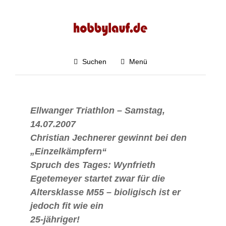
LAUFEN
WETTKAMPF
4.4K
Triathlon Ellwangen 2007
Suchen
Menü
Paul Launer
Veröffentlicht am 14. April 2007
0
E
llwanger Triathlon – Samstag,
14.07.2007
Christian Jechnerer gewinnt bei den
„Einzelkämpfern“
Spruch des Tages: Wynfrieth
Egetemeyer startet zwar für die
Altersklasse M55 – bioligisch ist er
jedoch fit wie ein
25-jähriger!