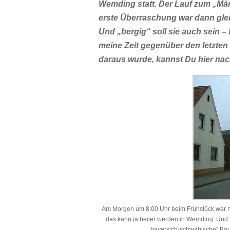
Wemding statt. Der Lauf zum „Märc
erste Überraschung war dann gleic
Und „bergig“ soll sie auch sein – l
meine Zeit gegenüber den letzten
daraus wurde, kannst Du hier na
Am Morgen um 8.00 Uhr beim Frühstück war nat
das kann ja heiter werden in Wemding. Und b
„bayersich-schwäbische“ Baue