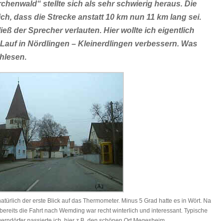
henwald“ stellte sich als sehr schwierig heraus. Die
h, dass die Strecke anstatt 10 km nun 11 km lang sei.
ieß der Sprecher verlauten. Hier wollte ich eigentlich
 Lauf in Nördlingen – Kleinerdlingen verbessern. Was
chlesen.
ürlich der erste Blick auf das Thermometer. Minus 5 Grad hatte es in Wört. Na
ereits die Fahrt nach Wemding war recht winterlich und interessant. Typische
rndörfer passierte ich, hier z.B. den schönen Ort Megesheim.