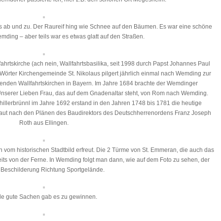
s ab und zu. Der Raureif hing wie Schnee auf den Bäumen. Es war eine schöne
mding – aber teils war es etwas glatt auf den Straßen.
ahrtskirche (ach nein, Wallfahrtsbasilika, seit 1998 durch Papst Johannes Paul
e Wörter Kirchengemeinde St. Nikolaus pilgert jährlich einmal nach Wemding zur
utenden Wallfahrtskirchen in Bayern. Im Jahre 1684 brachte der Wemdinger
nserer Lieben Frau, das auf dem Gnadenaltar steht, von Rom nach Wemding.
llerbrünnl im Jahre 1692 erstand in den Jahren 1748 bis 1781 die heutige
baut nach den Plänen des Baudirektors des Deutschherrenordens Franz Joseph
Roth aus Ellingen.
vom historischen Stadtbild erfreut. Die 2 Türme von St. Emmeran, die auch das
ts von der Ferne. In Wemding folgt man dann, wie auf dem Foto zu sehen, der
 Beschilderung Richtung Sportgelände.
le gute Sachen gab es zu gewinnen.