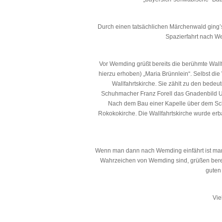
Durch einen tatsächlichen Märchenwald ging’
Spazierfahrt nach We
Vor Wemding grüßt bereits die berühmte Wallf
hierzu erhoben) „Maria Brünnlein“. Selbst di
Wallfahrtskirche. Sie zählt zu den bede
Schuhmacher Franz Forell das Gnadenbild U
Nach dem Bau einer Kapelle über dem Schi
Rokokokirche. Die Wallfahrtskirche wurde er
Wenn man dann nach Wemding einfährt ist man 
Wahrzeichen von Wemding sind, grüßen berei
guten
Vie