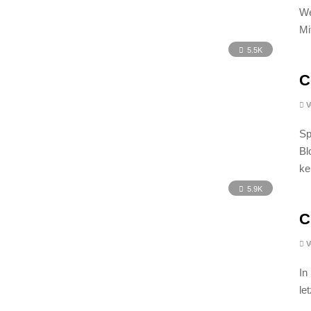
We
Mi
5.5K
C
V
Sp
Bl
ke
5.9K
C
V
In
le