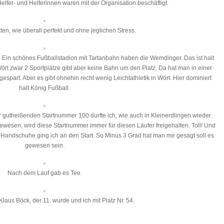
Helfer- und Helferinnen waren mit der Organisation beschäftigt.
äten, wie überall perfekt und ohne jeglichen Stress.
 Ein schönes Fußballstadion mit Tartanbahn haben die Wemdinger. Das ist halt
ört zwar 2 Sportplätze gibt aber keine Bahn um den Platz. Da hat man in einer
espart. Aber es gibt ohnehin recht wenig Leichtathletik in Wört. Hier dominiert
halt König Fußball.
er gutheißenden Startnummer 100 durfte ich, wie auch in Kleinerdlingen wieder
gewesen, wird diese Startnummer immer für diesen Läufer freigehalten. Toll! Und
d Handschuhe ging ich an den Start. So Minus 3 Grad hat man mir gesagt soll es
gewesen sein.
Nach dem Lauf gab es Tee.
laus Böck, der 11. wurde und ich mit Platz Nr. 54.