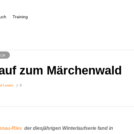
uch
Training
3.2K
auf zum Märchenwald
ul Launer
0
onau-Ries
der diesjährigen Winterlaufserie fand in