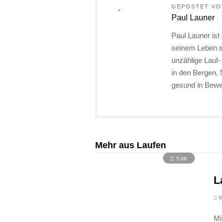
GEPOSTET VO
Paul Launer
Paul Launer ist
seinem Leben st
unzählige Lauf-
in den Bergen,
gesund in Beweg
Mehr aus Laufen
5.6K
L
V
Mi