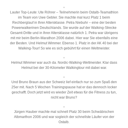
Lauter Top-Leute: Ute Röhrer – Teilnehmerin beim Ostalb-Teamathlon
im Team von Uwe Gebler. Sie machte mal kurz Platz 1 beim
Rechberglauf in Ihrer Altersklasse. Petra Niebuhr – eine der besten
Powerwalkerinen Deutschlands. Sie wurde auf der Walking-Strecke
Gesamt-Dritte und in Ihrer Altersklasse natürlich 1. Petra war übrigens
mit mir beim Berlin-Marathon 2006 dabei. Hier war Sie ebenfalls eine
der Besten. Und Helmut Wimmer. Ebenso 1. Platz in der AK 40 bei der
Walking-Tour! So wie es sich gebührt für einen Weltmeister.
Helmut Wimmer war auch da. Nordic-Walking-Weltmeister. Klar dass
Helmut bei der 30-Kilometer Walkingtour mit dabei war.
Und Bruno Braun aus der Schweiz lief einfach nur so zum Spaß den
25er mit. Nach 5 Wochen Trainingspause hat er das dennoch locker
geschafft. Doch jetzt wird es wieder Zeit etwas für die Fitness zu tun,
nicht war Bruno?
Jürgen Hauber machte mal schnell Platz 30 beim Schwäbischen
Albmarthon 2006 und war sogleich der schnellste Läufer von der
Ostalb.