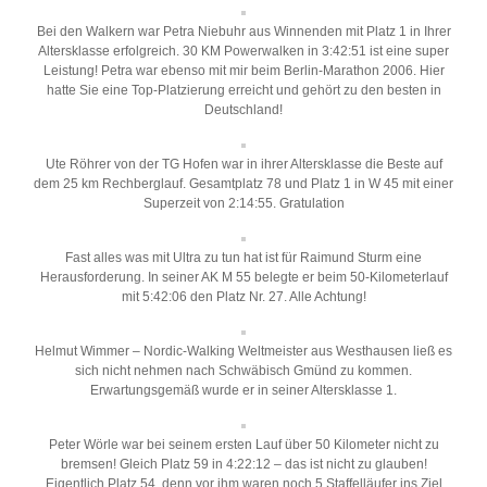
Bei den Walkern war Petra Niebuhr aus Winnenden mit Platz 1 in Ihrer
Altersklasse erfolgreich. 30 KM Powerwalken in 3:42:51 ist eine super
Leistung! Petra war ebenso mit mir beim Berlin-Marathon 2006. Hier
hatte Sie eine Top-Platzierung erreicht und gehört zu den besten in
Deutschland!
Ute Röhrer von der TG Hofen war in ihrer Altersklasse die Beste auf
dem 25 km Rechberglauf. Gesamtplatz 78 und Platz 1 in W 45 mit einer
Superzeit von 2:14:55. Gratulation
Fast alles was mit Ultra zu tun hat ist für Raimund Sturm eine
Herausforderung. In seiner AK M 55 belegte er beim 50-Kilometerlauf
mit 5:42:06 den Platz Nr. 27. Alle Achtung!
Helmut Wimmer – Nordic-Walking Weltmeister aus Westhausen ließ es
sich nicht nehmen nach Schwäbisch Gmünd zu kommen.
Erwartungsgemäß wurde er in seiner Altersklasse 1.
Peter Wörle war bei seinem ersten Lauf über 50 Kilometer nicht zu
bremsen! Gleich Platz 59 in 4:22:12 – das ist nicht zu glauben!
Eigentlich Platz 54, denn vor ihm waren noch 5 Staffelläufer ins Ziel