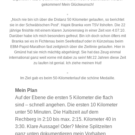
gekommen! Mein Glückwunsch!
„Noch nie bin ich über die Distanz 50 Kilometer gelaufen, so berichtet
sie in der Schwäbischen Post“. Hajek Branka vom TSV Ilshofen. Die 22
jährige finishte mit einem klaren Juniorensieg in einer Zeit von 4:07:10.
Darüber habe ich mich besonders gefreut. Bin ich doch schon öfters mit
Branka sei es in Fichtenau beim Seefestlauf oder in Künzelsau beim
EBM-Papst-Marathon fast zeitgleich über die Ziellinie gelaufen. Hier in
Gmünd hat sie mich mächtig abgehängt. Sie hat das Zeug einmal
international ganz weit vorne mit dabei zu sein! Mit 22 Jahren diese Zeit
zu laufen ist genial. Ich ziehe meinen Hut!
Im Ziel gab es beim 50-Kilometerlauf die schöne Medaille.
Mein Plan
Auf der Ebene die ersten 5 Kilometer die flach
sind – schnell angehen. Die ersten 10 Kilometer
unter 50 Minuten. Die Halbzeit auf dem
Rechberg in 2:10 bis max. 2:15. Kilometer 40 in
3:30. Klare Aussage! Oder? Meine Splitzeiten
ganz unten dokumentieren mein Vorhaben