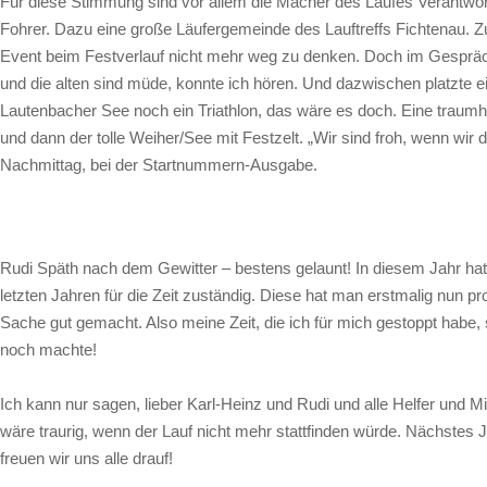
Für diese Stimmung sind vor allem die Macher des Laufes Verantwor
Fohrer. Dazu eine große Läufergemeinde des Lauftreffs Fichtenau. 
Event beim Festverlauf nicht mehr weg zu denken. Doch im Gespräch
und die alten sind müde, konnte ich hören. Und dazwischen platzte 
Lautenbacher See noch ein Triathlon, das wäre es doch. Eine traumhaf
und dann der tolle Weiher/See mit Festzelt. „Wir sind froh, wenn w
Nachmittag, bei der Startnummern-Ausgabe.
Rudi Späth nach dem Gewitter – bestens gelaunt! In diesem Jahr hatt
letzten Jahren für die Zeit zuständig. Diese hat man erstmalig nun p
Sache gut gemacht. Also meine Zeit, die ich für mich gestoppt habe,
noch machte!
Ich kann nur sagen, lieber Karl-Heinz und Rudi und alle Helfer und M
wäre traurig, wenn der Lauf nicht mehr stattfinden würde. Nächstes J
freuen wir uns alle drauf!