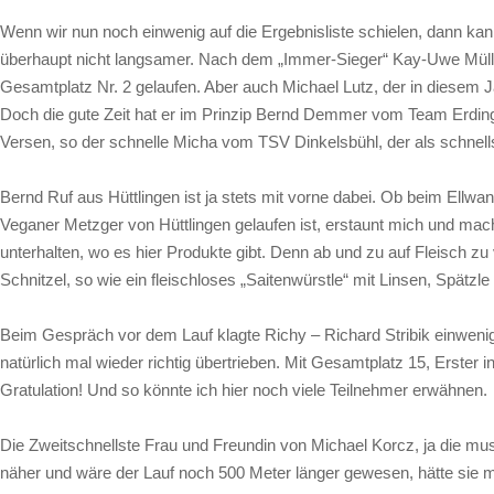
Wenn wir nun noch einwenig auf die Ergebnisliste schielen, dann kan
überhaupt nicht langsamer. Nach dem „Immer-Sieger“ Kay-Uwe Müller i
Gesamtplatz Nr. 2 gelaufen. Aber auch Michael Lutz, der in diesem Jah
Doch die gute Zeit hat er im Prinzip Bernd Demmer vom Team Erding
Versen, so der schnelle Micha vom TSV Dinkelsbühl, der als schnells
Bernd Ruf aus Hüttlingen ist ja stets mit vorne dabei. Ob beim Ellwan
Veganer Metzger von Hüttlingen gelaufen ist, erstaunt mich und mach
unterhalten, wo es hier Produkte gibt. Denn ab und zu auf Fleisch zu
Schnitzel, so wie ein fleischloses „Saitenwürstle“ mit Linsen, Spä
Beim Gespräch vor dem Lauf klagte Richy – Richard Stribik einwenig 
natürlich mal wieder richtig übertrieben. Mit Gesamtplatz 15, Erster i
Gratulation! Und so könnte ich hier noch viele Teilnehmer erwähnen.
Die Zweitschnellste Frau und Freundin von Michael Korcz, ja die mu
näher und wäre der Lauf noch 500 Meter länger gewesen, hätte sie mi