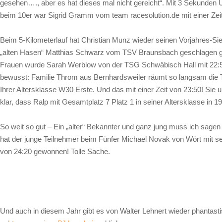
gesehen…., aber es hat dieses mal nicht gereicht“. Mit 3 Sekunden Unte
beim 10er war Sigrid Gramm vom team racesolution.de mit einer Zeit
Beim 5-Kilometerlauf hat Christian Munz wieder seinen Vorjahres-Si
„alten Hasen“ Matthias Schwarz vom TSV Braunsbach geschlagen geben
Frauen wurde Sarah Werblow von der TSG Schwäbisch Hall mit 22:5
bewusst: Familie Throm aus Bernhardsweiler räumt so langsam die 
Ihrer Altersklasse W30 Erste. Und das mit einer Zeit von 23:50! Sie u
klar, dass Ralp mit Gesamtplatz 7 Platz 1 in seiner Altersklasse in 1
So weit so gut – Ein „alter“ Bekannter und ganz jung muss ich sagen 
hat der junge Teilnehmer beim Fünfer Michael Novak von Wört mit s
von 24:20 gewonnen! Tolle Sache.
Und auch in diesem Jahr gibt es von Walter Lehnert wieder phantas