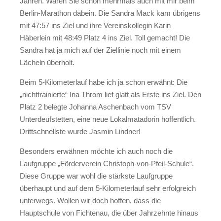
Jahren. Waren Sie schon mehrmals auch mit mir beim
Berlin-Marathon dabein. Die Sandra Mack kam übrigens
mit 47:57 ins Ziel und ihre Vereinskollegin Karin
Häberlein mit 48:49 Platz 4 ins Ziel. Toll gemacht! Die
Sandra hat ja mich auf der Ziellinie noch mit einem
Lächeln überholt.
Beim 5-Kilometerlauf habe ich ja schon erwähnt: Die
„nichttrainierte“ Ina Throm lief glatt als Erste ins Ziel. Den
Platz 2 belegte Johanna Aschenbach vom TSV
Unterdeufstetten, eine neue Lokalmatadorin hoffentlich.
Drittschnellste wurde Jasmin Lindner!
Besonders erwähnen möchte ich auch noch die
Laufgruppe „Förderverein Christoph-von-Pfeil-Schule“.
Diese Gruppe war wohl die stärkste Laufgruppe
überhaupt und auf dem 5-Kilometerlauf sehr erfolgreich
unterwegs. Wollen wir doch hoffen, dass die
Hauptschule von Fichtenau, die über Jahrzehnte hinaus