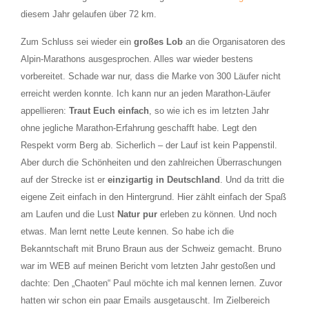
diesem Jahr gelaufen über 72 km.
Zum Schluss sei wieder ein
großes Lob
an die Organisatoren des
Alpin-Marathons ausgesprochen. Alles war wieder bestens
vorbereitet. Schade war nur, dass die Marke von 300 Läufer nicht
erreicht werden konnte. Ich kann nur an jeden Marathon-Läufer
appellieren:
Traut Euch einfach
, so wie ich es im letzten Jahr
ohne jegliche Marathon-Erfahrung geschafft habe. Legt den
Respekt vorm Berg ab. Sicherlich – der Lauf ist kein Pappenstil.
Aber durch die Schönheiten und den zahlreichen Überraschungen
auf der Strecke ist er
einzigartig in Deutschland
. Und da tritt die
eigene Zeit einfach in den Hintergrund. Hier zählt einfach der Spaß
am Laufen und die Lust
Natur pur
erleben zu können. Und noch
etwas. Man lernt nette Leute kennen. So habe ich die
Bekanntschaft mit Bruno Braun aus der Schweiz gemacht. Bruno
war im WEB auf meinen Bericht vom letzten Jahr gestoßen und
dachte: Den „Chaoten“ Paul möchte ich mal kennen lernen. Zuvor
hatten wir schon ein paar Emails ausgetauscht. Im Zielbereich