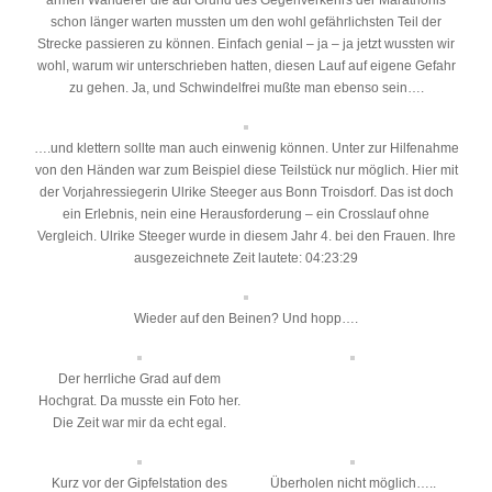
armen Wanderer die auf Grund des Gegenverkehrs der Marathonis
schon länger warten mussten um den wohl gefährlichsten Teil der
Strecke passieren zu können. Einfach genial – ja – ja jetzt wussten wir
wohl, warum wir unterschrieben hatten, diesen Lauf auf eigene Gefahr
zu gehen. Ja, und Schwindelfrei mußte man ebenso sein….
….und klettern sollte man auch einwenig können. Unter zur Hilfenahme
von den Händen war zum Beispiel diese Teilstück nur möglich. Hier mit
der Vorjahressiegerin Ulrike Steeger aus Bonn Troisdorf. Das ist doch
ein Erlebnis, nein eine Herausforderung – ein Crosslauf ohne
Vergleich. Ulrike Steeger wurde in diesem Jahr 4. bei den Frauen. Ihre
ausgezeichnete Zeit lautete: 04:23:29
Wieder auf den Beinen? Und hopp….
Der herrliche Grad auf dem
Hochgrat. Da musste ein Foto her.
Die Zeit war mir da echt egal.
Kurz vor der Gipfelstation des
Überholen nicht möglich…..