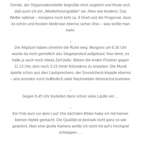
Donde, der Organisationsleiter begrüßte mich sogleich und freute sich,
daß auch ich ein „Wiederholungstäter“ sei. Alles war bestens. Das
Wetter optimal – morgens noch kühl ca. 9 Grad und die Prognose, dass
es schön und trocken bleibt war ebenso sicher. Also – was wollte man
mehr.
Die Allgäuer haben ohnehin die Ruhe weg. Morgens um 6.30 Uhr
wurde da noch gemütlich das Siegerprotest aufgebaut. Nun denn, es
hatte ja auch noch etwas Zeit dafür. Waren die ersten Finisher gegen
11.15 Uhr, also nach 3:15 h/min frühestens zu erwarten. Die Musik
spielte schon aus den Lautsprechern, der Soundcheck klappte ebenso
– also konnten noch hoffentlich viele Nachmelder demnächst kommen.
Gegen 6.45 Uhr trudelten dann schon viele Läufer ein….
Ein Foto kurz vor dem Lauf. Die nächsten Bilder habe ich mit meiner
kleinen Aiptek gemacht. Die Qualität ist deshalb nicht ganz so wie
gewohnt. Aber eine große Kamera wollte ich nicht mit auf’s Hochgrat
schleppen…..