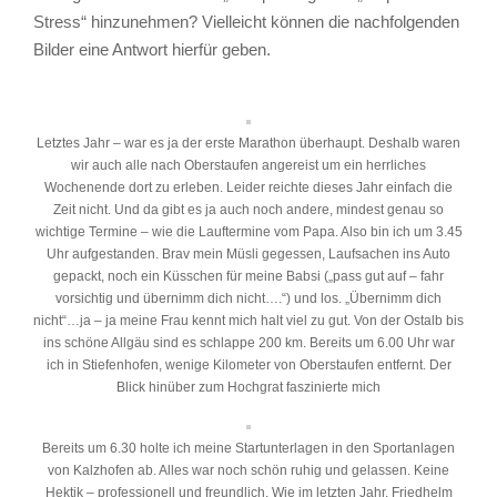
Stress“ hinzunehmen? Vielleicht können die nachfolgenden
Bilder eine Antwort hierfür geben.
Letztes Jahr – war es ja der erste Marathon überhaupt. Deshalb waren
wir auch alle nach Oberstaufen angereist um ein herrliches
Wochenende dort zu erleben. Leider reichte dieses Jahr einfach die
Zeit nicht. Und da gibt es ja auch noch andere, mindest genau so
wichtige Termine – wie die Lauftermine vom Papa. Also bin ich um 3.45
Uhr aufgestanden. Brav mein Müsli gegessen, Laufsachen ins Auto
gepackt, noch ein Küsschen für meine Babsi („pass gut auf – fahr
vorsichtig und übernimm dich nicht….“) und los. „Übernimm dich
nicht“…ja – ja meine Frau kennt mich halt viel zu gut. Von der Ostalb bis
ins schöne Allgäu sind es schlappe 200 km. Bereits um 6.00 Uhr war
ich in Stiefenhofen, wenige Kilometer von Oberstaufen entfernt. Der
Blick hinüber zum Hochgrat faszinierte mich
Bereits um 6.30 holte ich meine Startunterlagen in den Sportanlagen
von Kalzhofen ab. Alles war noch schön ruhig und gelassen. Keine
Hektik – professionell und freundlich. Wie im letzten Jahr. Friedhelm