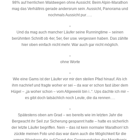
98% auf herrlichen Waldwegen ohne Aussicht. Beim Alpin-Marathon
mag das Verhältnis gerade andersrum sein. Aussicht, Panorama und
nochmals Aussicht pur…..
Und da mag auch mancher Läufer seine Runningtime – seinen
berühmten Schnitt ob 4er, 5er, 6er usw. vergessen haben. Das zählte
hier oben einfach nicht mehr. War auch gar nicht möglich.
ohne Worte
Wie eine Gams ist der Läufer vor mir den steilen Pfad hinauf. Als ich
ihm nachrief und fragte woher er sei – da war er schon fast über dem
Hügel – „ja woher schon – vom Allgeeeiiii bin i..“. Ups dachte ich mir –
es gibt doch tatsächlich noch Leute, die da rennen….
Spätestens oben am Grad – wo bereits wie im letzten Jahr die
Bergwacht ihr Seil zur Sicherung gespannt hatte – hatte es sicherlich
der letzte Läufer begriffen. Nein – das ist kein normaler Marathon! Ich
zückte meinen Foto und das war dann auch die Möglichkeit für die