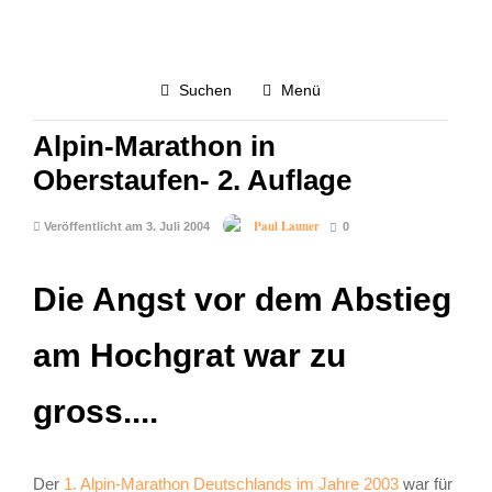
LAUFEN
MARATHON
WETTKAMPF
Suchen
Menü
3.8K
Alpin-Marathon in
Oberstaufen- 2. Auflage
Paul Launer
Veröffentlicht am 3. Juli 2004
0
Die Angst vor dem Abstieg
am Hochgrat war zu
gross....
Der
1. Alpin-Marathon Deutschlands im Jahre 2003
war für