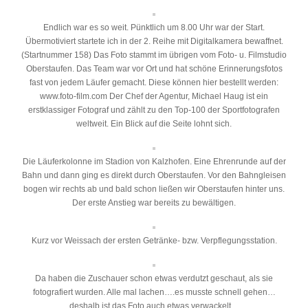
Endlich war es so weit. Pünktlich um 8.00 Uhr war der Start.
Übermotiviert startete ich in der 2. Reihe mit Digitalkamera bewaffnet.
(Startnummer 158) Das Foto stammt im übrigen vom Foto- u. Filmstudio
Oberstaufen. Das Team war vor Ort und hat schöne Erinnerungsfotos
fast von jedem Läufer gemacht. Diese können hier bestellt werden:
www.foto-film.com Der Chef der Agentur, Michael Haug ist ein
erstklassiger Fotograf und zählt zu den Top-100 der Sportfotografen
weltweit. Ein Blick auf die Seite lohnt sich.
Die Läuferkolonne im Stadion von Kalzhofen. Eine Ehrenrunde auf der
Bahn und dann ging es direkt durch Oberstaufen. Vor den Bahngleisen
bogen wir rechts ab und bald schon ließen wir Oberstaufen hinter uns.
Der erste Anstieg war bereits zu bewältigen.
Kurz vor Weissach der ersten Getränke- bzw. Verpflegungsstation.
Da haben die Zuschauer schon etwas verdutzt geschaut, als sie
fotografiert wurden. Alle mal lachen….es musste schnell gehen…
deshalb ist das Foto auch etwas verwackelt…