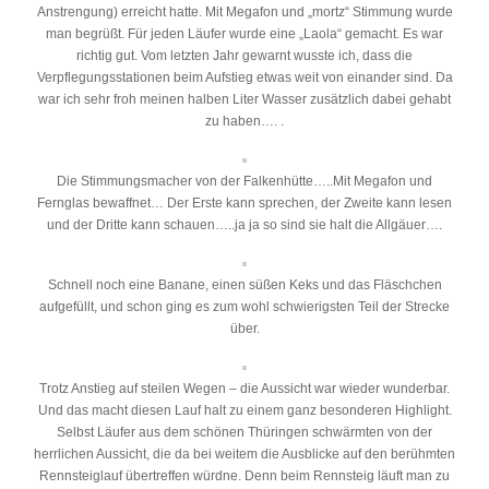
Anstrengung) erreicht hatte. Mit Megafon und „mortz“ Stimmung wurde
man begrüßt. Für jeden Läufer wurde eine „Laola“ gemacht. Es war
richtig gut. Vom letzten Jahr gewarnt wusste ich, dass die
Verpflegungsstationen beim Aufstieg etwas weit von einander sind. Da
war ich sehr froh meinen halben Liter Wasser zusätzlich dabei gehabt
zu haben…. .
Die Stimmungsmacher von der Falkenhütte…..Mit Megafon und
Fernglas bewaffnet… Der Erste kann sprechen, der Zweite kann lesen
und der Dritte kann schauen…..ja ja so sind sie halt die Allgäuer….
Schnell noch eine Banane, einen süßen Keks und das Fläschchen
aufgefüllt, und schon ging es zum wohl schwierigsten Teil der Strecke
über.
Trotz Anstieg auf steilen Wegen – die Aussicht war wieder wunderbar.
Und das macht diesen Lauf halt zu einem ganz besonderen Highlight.
Selbst Läufer aus dem schönen Thüringen schwärmten von der
herrlichen Aussicht, die da bei weitem die Ausblicke auf den berühmten
Rennsteiglauf übertreffen würdne. Denn beim Rennsteig läuft man zu