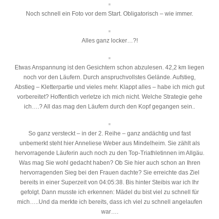
Noch schnell ein Foto vor dem Start. Obligatorisch – wie immer.
Alles ganz locker…?!
Etwas Anspannung ist den Gesichtern schon abzulesen. 42,2 km liegen
noch vor den Läufern. Durch anspruchvollstes Gelände. Aufstieg,
Abstieg – Kletterpartie und vieles mehr. Klappt alles – habe ich mich gut
vorbereitet? Hoffentlich verletze ich mich nicht. Welche Strategie gehe
ich….? All das mag den Läufern durch den Kopf gegangen sein..
So ganz versteckt – in der 2. Reihe – ganz andächtig und fast
unbemerkt steht hier Anneliese Weber aus Mindelheim. Sie zählt als
hervorragende Läuferin auch noch zu den Top-Triathletinnen im Allgäu.
Was mag Sie wohl gedacht haben? Ob Sie hier auch schon an Ihren
hervorragenden Sieg bei den Frauen dachte? Sie erreichte das Ziel
bereits in einer Superzeit von 04:05:38. Bis hinter Steibis war ich Ihr
gefolgt. Dann musste ich erkennen: Mädel du bist viel zu schnell für
mich…..Und da merkte ich bereits, dass ich viel zu schnell angelaufen
war….