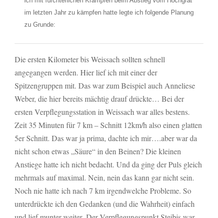
ich mit fürchterlichen Krämpfen beim Abstieg vom Hochgrat
im letzten Jahr zu kämpfen hatte legte ich folgende Planung
zu Grunde:
Die ersten Kilometer bis Weissach sollten schnell
angegangen werden. Hier lief ich mit einer der
Spitzengruppen mit. Das war zum Beispiel auch Anneliese
Weber, die hier bereits mächtig drauf drückte… Bei der
ersten Verpflegungsstation in Weissach war alles bestens.
Zeit 35 Minuten für 7 km – Schnitt 12km/h also einen glatten
5er Schnitt. Das war ja prima, dachte ich mir….aber war da
nicht schon etwas „Säure“ in den Beinen? Die kleinen
Anstiege hatte ich nicht bedacht. Und da ging der Puls gleich
mehrmals auf maximal. Nein, nein das kann gar nicht sein.
Noch nie hatte ich nach 7 km irgendwelche Probleme. So
unterdrückte ich den Gedanken (und die Wahrheit) einfach
und lief munter weiter. Der Verpflegungspunkt Steibis war