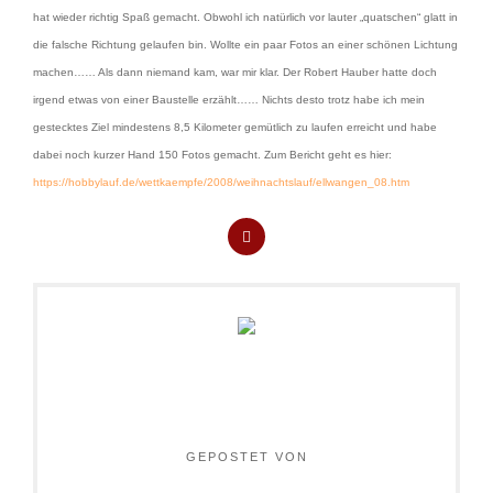
hat wieder richtig Spaß gemacht. Obwohl ich natürlich vor lauter „quatschen“ glatt in
die falsche Richtung gelaufen bin. Wollte ein paar Fotos an einer schönen Lichtung
machen…… Als dann niemand kam, war mir klar. Der Robert Hauber hatte doch
irgend etwas von einer Baustelle erzählt…… Nichts desto trotz habe ich mein
gestecktes Ziel mindestens 8,5 Kilometer gemütlich zu laufen erreicht und habe
dabei noch kurzer Hand 150 Fotos gemacht. Zum Bericht geht es hier:
https://hobbylauf.de/wettkaempfe/2008/weihnachtslauf/ellwangen_08.htm
GEPOSTET VON