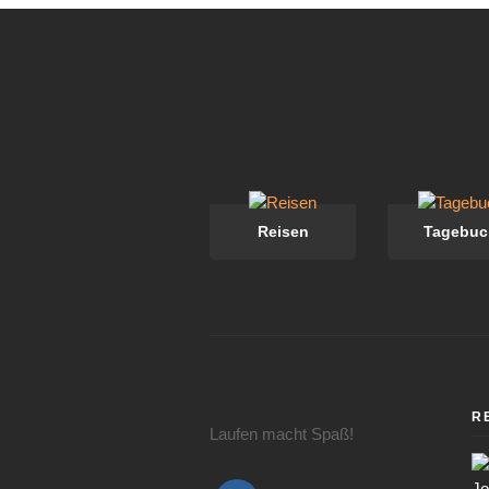
Reisen
Tagebuc
R
Laufen macht Spaß!