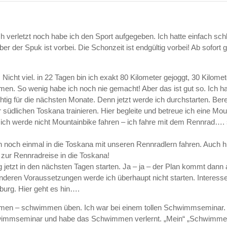
 verletzt noch habe ich den Sport aufgegeben. Ich hatte einfach schl
ber der Spuk ist vorbei. Die Schonzeit ist endgültig vorbei! Ab sofort 
Nicht viel. in 22 Tagen bin ich exakt 80 Kilometer gejoggt, 30 Kilome
n. So wenig habe ich noch nie gemacht! Aber das ist gut so. Ich h
htig für die nächsten Monate. Denn jetzt werde ich durchstarten. Ber
südlichen Toskana trainieren. Hier begleite und betreue ich eine Mo
o ich werde nicht Mountainbike fahren – ich fahre mit dem Rennrad…. 
 noch einmal in die Toskana mit unseren Rennradlern fahren. Auch 
es zur Rennradreise in die Toskana!
jetzt in den nächsten Tagen starten. Ja – ja – der Plan kommt dann 
anderen Voraussetzungen werde ich überhaupt nicht starten. Interess
urg. Hier geht es hin….
n – schwimmen üben. Ich war bei einem tollen Schwimmseminar. 
hwimmseminar und habe das Schwimmen verlernt. „Mein“ „Schwimmen“ 