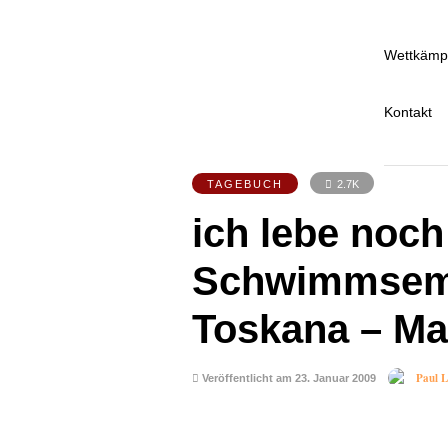
Wettkämp
Kontakt
TAGEBUCH
2.7K
ich lebe noc
Schwimmsemin
Toskana – M
Paul 
Veröffentlicht am 23. Januar 2009