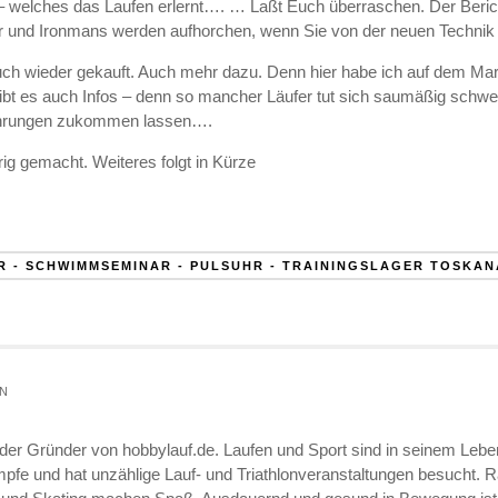
– welches das Laufen erlernt…. … Laßt Euch überraschen. Der Bericht
und Ironmans werden aufhorchen, wenn Sie von der neuen Technik 
auch wieder gekauft. Auch mehr dazu. Denn hier habe ich auf dem Mar
gibt es auch Infos – denn so mancher Läufer tut sich saumäßig schwer 
fahrungen zukommen lassen….
ig gemacht. Weiteres folgt in Kürze
R - SCHWIMMSEMINAR - PULSUHR - TRAININGSLAGER TOSKA
N
 der Gründer von hobbylauf.de. Laufen und Sport sind in seinem Leben 
mpfe und hat unzählige Lauf- und Triathlonveranstaltungen besucht. 