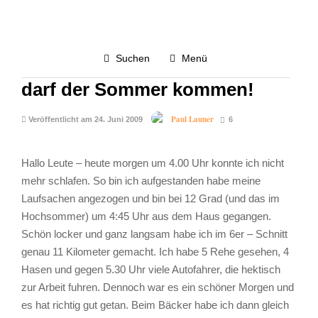
TAGEBUCH
3.0K
Suchen
Menü
jetzt mache ich cool – also jetzt
darf der Sommer kommen!
Paul Launer
Veröffentlicht am 24. Juni 2009
6
Hallo Leute – heute morgen um 4.00 Uhr konnte ich nicht
mehr schlafen. So bin ich aufgestanden habe meine
Laufsachen angezogen und bin bei 12 Grad (und das im
Hochsommer) um 4:45 Uhr aus dem Haus gegangen.
Schön locker und ganz langsam habe ich im 6er – Schnitt
genau 11 Kilometer gemacht. Ich habe 5 Rehe gesehen, 4
Hasen und gegen 5.30 Uhr viele Autofahrer, die hektisch
zur Arbeit fuhren. Dennoch war es ein schöner Morgen und
es hat richtig gut getan. Beim Bäcker habe ich dann gleich