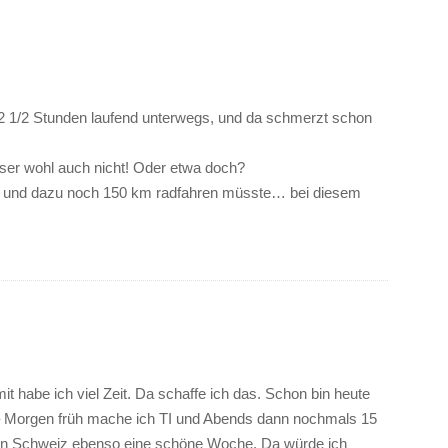
l 2 1/2 Stunden laufend unterwegs, und da schmerzt schon
 Leser wohl auch nicht! Oder etwa doch?
en und dazu noch 150 km radfahren müsste… bei diesem
t habe ich viel Zeit. Da schaffe ich das. Schon bin heute
– Morgen früh mache ich TI und Abends dann nochmals 15
iten Schweiz ebenso eine schöne Woche. Da würde ich