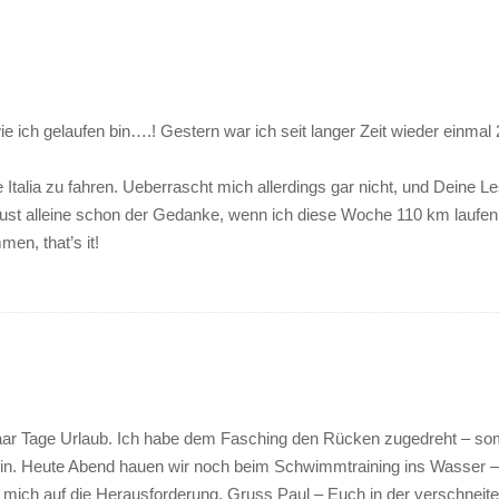
e ich gelaufen bin….! Gestern war ich seit langer Zeit wieder einma
fe Italia zu fahren. Ueberrascht mich allerdings gar nicht, und Deine
raust alleine schon der Gedanke, wenn ich diese Woche 110 km lauf
en, that’s it!
 paar Tage Urlaub. Ich habe dem Fasching den Rücken zugedreht – somi
min. Heute Abend hauen wir noch beim Schwimmtraining ins Wasser 
 mich auf die Herausforderung. Gruss Paul – Euch in der verschne