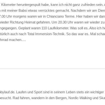
 Kilometer heruntergespult habe, kann ich nicht ganz zufrieden sein
ch mit meiner Babsi etwas verrücktes gemacht. Nachdem wir am Dien
.00 Uhr morgens waren wir in Chianciano Terme. Hier haben wir dann
wieder Richtung Heimat gefahren. Um 20.30 Uhr waren wir wieder zu 
mgegangen. Geplant waren 110 Laufkilometer. Was soll es. Also ich h
ürlich auch nach Total Immersion-Technik. So das war es. Mal scha
 Fahrrad machen….
bylauf.de. Laufen und Sport sind in seinem Leben stets ein wichtiger 
 besucht. Rad fahren, wandern in den Bergen, Nordic-Walking und S