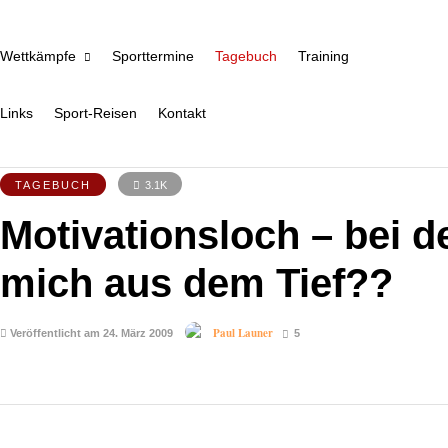
Wettkämpfe
Sporttermine
Tagebuch
Training
Links
Sport-Reisen
Kontakt
TAGEBUCH
3.1K
Motivationsloch – bei d
mich aus dem Tief??
Paul Launer
Veröffentlicht am 24. März 2009
5