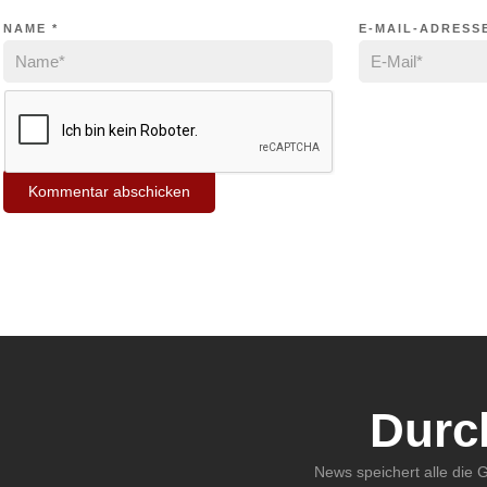
NAME
*
E-MAIL-ADRESS
Durc
News speichert alle die 