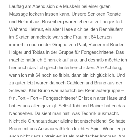
Lauftag am Abend sich die Muskeln bei einer guten
Massage lockern lassen kann. Unsere Senioren Renate
und Helmut aus Rosenberg waren ebenso voll begeistert.
Während Helmut, ein alter Hase sich bei den Rennläufern
im Skaten anmeldete war seine Frau mit 64 Lenzen
immerhin noch in der Gruppe von Paul, Rainer mit Bruder
Holger und Tobias in der Gruppe für Fortgeschrittene. Das
machte natürlich Eindruck auf uns, und deshalb möchte ich
hier auch das Lob gleich hinterherschicken. Alle Achtung,
wenn ich mit 64 noch so fit bin, dann bin ich glücklich. Und
zu guter letzt waren da noch Cathleen und Bruno aus der
Schweiz. Klar Bruno war natürlich bei Rennläufergruppe –
f+r „Fort – Fort – Fortgeschrittene“ Er ist ein alter Hase und
hat es uns allen gezeigt. Selbst Tobi und Rainer hatten das
Nachsehen. Da sieht man halt, was Technik ausmacht.
Nicht die Grundausdauer alleine ist entscheidend. So hatte
Bruno mit uns Ausdauerathleten leichtes Spiel. Wobei er ja
auch nicht ganz untrainiert ist als mehrfacher Ironman. Am