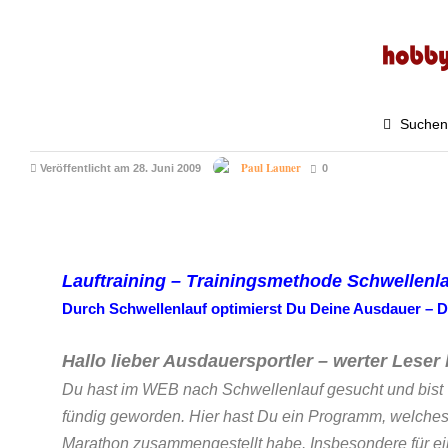
TRAINING
6.1K
Schwellenlauf – Anaerobe
Schwelle – Lauftraining
Suchen
Paul Launer
Veröffentlicht am 28. Juni 2009
0
Lauftraining – Trainingsmethode Schwellenl
Durch Schwellenlauf optimierst Du Deine Ausdauer – Du
Hallo lieber Ausdauersportler – werter Leser 
Du hast im WEB nach Schwellenlauf gesucht und bist
fündig geworden. Hier hast Du ein Programm, welches 
Marathon zusammengestellt habe. Insbesondere für e