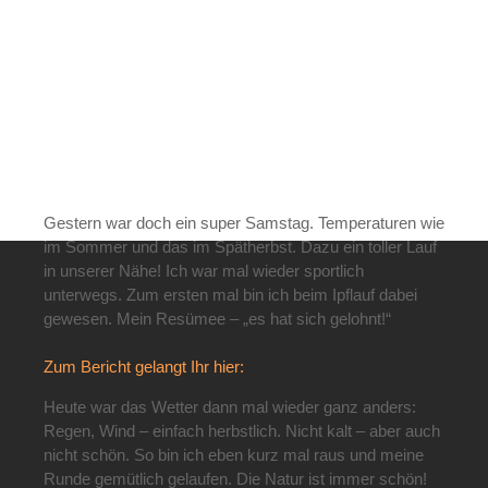
Gestern war doch ein super Samstag. Temperaturen wie
im Sommer und das im Spätherbst. Dazu ein toller Lauf
in unserer Nähe! Ich war mal wieder sportlich
unterwegs. Zum ersten mal bin ich beim Ipflauf dabei
gewesen. Mein Resümee – „es hat sich gelohnt!“
Zum Bericht gelangt Ihr hier:
Heute war das Wetter dann mal wieder ganz anders:
Regen, Wind – einfach herbstlich. Nicht kalt – aber auch
nicht schön. So bin ich eben kurz mal raus und meine
Runde gemütlich gelaufen. Die Natur ist immer schön!