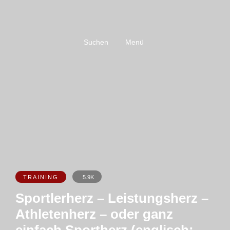
Suchen
Menü
TRAINING
5.9K
Sportlerherz – Leistungsherz –
Athletenherz – oder ganz