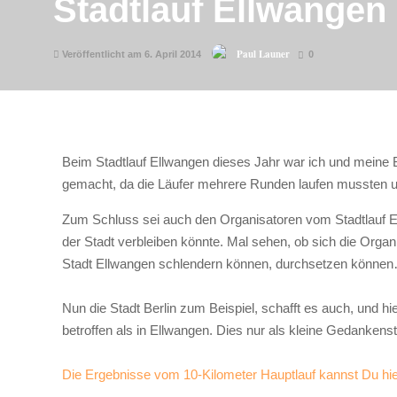
Stadtlauf Ellwangen
Paul Launer
Veröffentlicht am 6. April 2014
0
Beim Stadtlauf Ellwangen dieses Jahr war ich und meine
gemacht, da die Läufer mehrere Runden laufen mussten 
Zum Schluss sei auch den Organisatoren vom Stadtlauf El
der Stadt verbleiben könnte. Mal sehen, ob sich die Organi
Stadt Ellwangen schlendern können, durchsetzen könne
Nun die Stadt Berlin zum Beispiel, schafft es auch, und 
betroffen als in Ellwangen. Dies nur als kleine Gedankenstüt
Die Ergebnisse vom 10-Kilometer Hauptlauf kannst Du hi