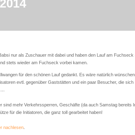
 2014
 Babsi nur als Zuschauer mit dabei und haben den Lauf am Fuchseck
und stets wieder am Fuchseck vorbei kamen.
lwangen für den schönen Lauf gedankt. Es wäre natürlich wünschens
satoren evtl. gegenüber Gaststätten und ein paar Besucher, die sich a
n….
hier sind mehr Verkehrssperren, Geschäfte (da auch Samstag bereits 
ze für die Initiatoren, die ganz toll gearbeitet haben!
er nachlesen
.