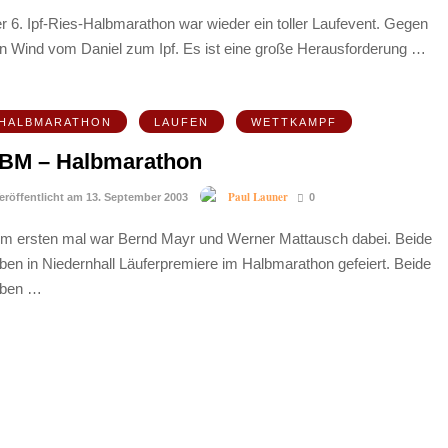
r 6. Ipf-Ries-Halbmarathon war wieder ein toller Laufevent. Gegen
n Wind vom Daniel zum Ipf. Es ist eine große Herausforderung …
HALBMARATHON
LAUFEN
WETTKAMPF
BM – Halbmarathon
Paul Launer
eröffentlicht am 13. September 2003
0
m ersten mal war Bernd Mayr und Werner Mattausch dabei. Beide
ben in Niedernhall Läuferpremiere im Halbmarathon gefeiert. Beide
aben …