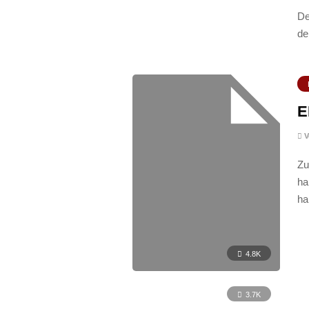
De
de
E
V
Zu
ha
h
4.8K
3.7K