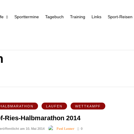
fe
Sporttermine
Tagebuch
Training
Links
Sport-Reisen
n
HALBMARATHON
LAUFEN
WETTKAMPF
pf-Ries-Halbmarathon 2014
Paul Launer
eröffentlicht am 10. Mai 2014
0