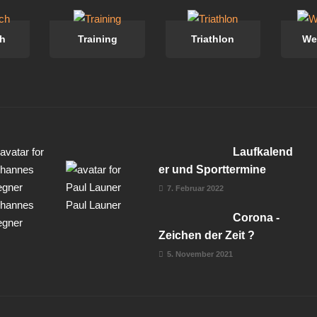
h
Training
Triathlon
We
Laufkalend
er und Sporttermine
7. Februar 2022
hannes
Paul Launer
Corona -
gner
Zeichen der Zeit ?
5. November 2021