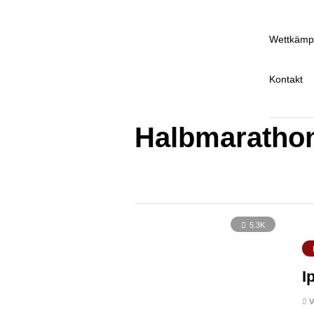
Wettkämp
Kontakt
Halbmaratho
5.3K
I
V